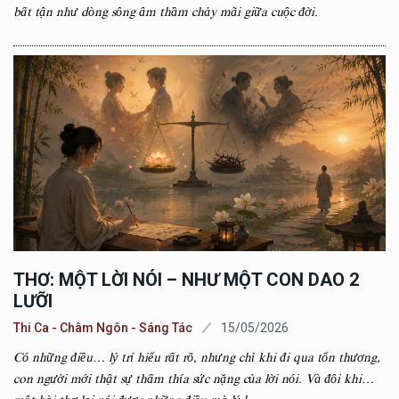
bất tận như dòng sông âm thầm chảy mãi giữa cuộc đời.
THƠ: MỘT LỜI NÓI – NHƯ MỘT CON DAO 2
LƯỠI
Thi Ca - Châm Ngôn - Sáng Tác
15/05/2026
Có những điều… lý trí hiểu rất rõ, nhưng chỉ khi đi qua tổn thương,
con người mới thật sự thấm thía sức nặng của lời nói. Và đôi khi…