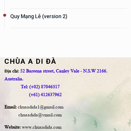
Quy Mạng Lễ (version 2)
CHÙA A DI ĐÀ
Địa chỉ:
52 Bareena street, Canley Vale - N.S.W 2166.
Australia.
Tel: (+02) 87046317
(+61) 412637962
Email:
chuaadida1@gmail.com
chuaadida@ymail.com
Website:
www.chuaadida.com