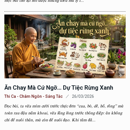
một bài thơ lại nói được những điều mà lý l...
Ăn Chay Mà Cứ Ngỡ… Dự Tiệc Rừng Xanh
Thi Ca - Châm Ngôn - Sáng Tác
26/03/2026
Đọc bài, ta vừa mỉm cười trước thực đơn “cua, bò, dê, hổ, rồng” mà
toàn rau đậu nấm khoai, vừa lắng lòng trước thông điệp: ăn không
chỉ để nuôi thân, mà còn để nuôi đạo. Khi tâm đã...