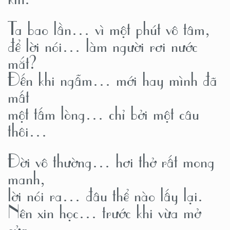
Ta bao lần… vì một phút vô tâm,
để lời nói… làm người rơi nước
mắt?
Đến khi ngẫm… mới hay mình đã
mất
một tấm lòng… chỉ bởi một câu
thôi…
Đời vô thường… hơi thở rất mong
manh,
lời nói ra… đâu thể nào lấy lại.
Nên xin học… trước khi vừa mở
cửa