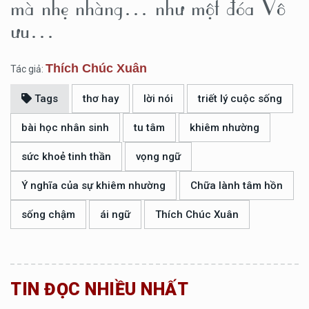
mà nhẹ nhàng… như một đóa Vô
ưu…
Thích Chúc Xuân
Tác giả:
Tags
thơ hay
lời nói
triết lý cuộc sống
bài học nhân sinh
tu tâm
khiêm nhường
sức khoẻ tinh thần
vọng ngữ
Ý nghĩa của sự khiêm nhường
Chữa lành tâm hồn
sống chậm
ái ngữ
Thích Chúc Xuân
TIN ĐỌC NHIỀU NHẤT