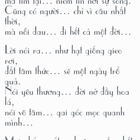
Cũng có người… chỉ vì câu nhất
thời,
mà nỗi đau… đi hết cả một đời…
Lời nói ra… như hạt giống gieo
rơi,
đất tâm thức… sẽ một ngày trổ
quả.
Nói yêu thương… đời nở đầy hoa
lá,
nói vô tâm… gai góc mọc quanh
mình…
Mai nhắm mắt… buông xuống hết