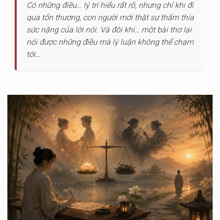
Có những điều… lý trí hiểu rất rõ, nhưng chỉ khi đi
qua tổn thương, con người mới thật sự thấm thía
sức nặng của lời nói. Và đôi khi… một bài thơ lại
nói được những điều mà lý luận không thể chạm
tới…