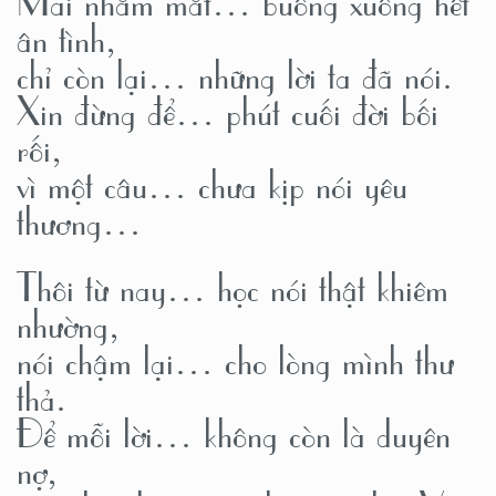
ân tình,
chỉ còn lại… những lời ta đã nói.
Xin đừng để… phút cuối đời bối
rối,
vì một câu… chưa kịp nói yêu
thương…
Thôi từ nay… học nói thật khiêm
nhường,
nói chậm lại… cho lòng mình thư
thả.
Để mỗi lời… không còn là duyên
nợ,