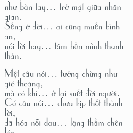
như bàn tay… trở mặt giữa nhân
gian.
Sống ở đời… ai cũng muốn bình
an,
nói lời hay… tâm hồn mình thanh
thản.
Một câu nói… tưởng chừng như
gió thoảng,
mà có khi… ở lại suốt đời người.
Có câu nói… chưa kịp thốt thành
lời,
đã hóa nỗi đau… lặng thầm chôn
kín.