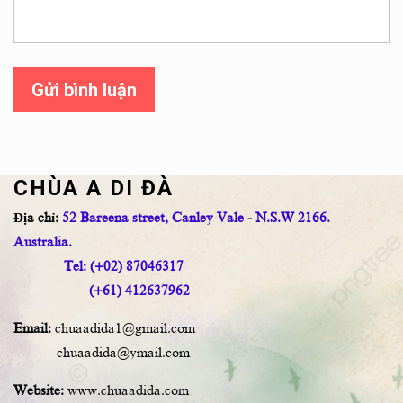
Gửi bình luận
CHÙA A DI ĐÀ
Địa chỉ:
52 Bareena street, Canley Vale - N.S.W 2166.
Australia.
Tel: (+02) 87046317
(+61) 412637962
Email:
chuaadida1@gmail.com
chuaadida@ymail.com
Website:
www.chuaadida.com