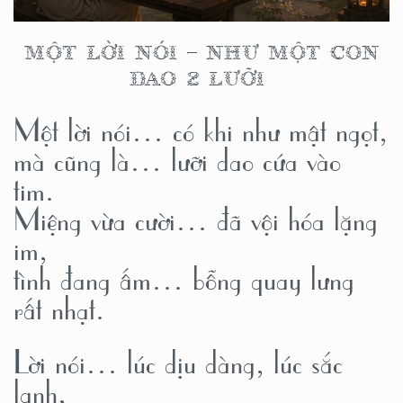
MỘT LỜI NÓI – NHƯ MỘT CON
DAO 2 LƯỠI
Một lời nói… có khi như mật ngọt,
mà cũng là… lưỡi dao cứa vào
tim.
Miệng vừa cười… đã vội hóa lặng
im,
tình đang ấm… bỗng quay lưng
rất nhạt.
Lời nói… lúc dịu dàng, lúc sắc
lạnh,