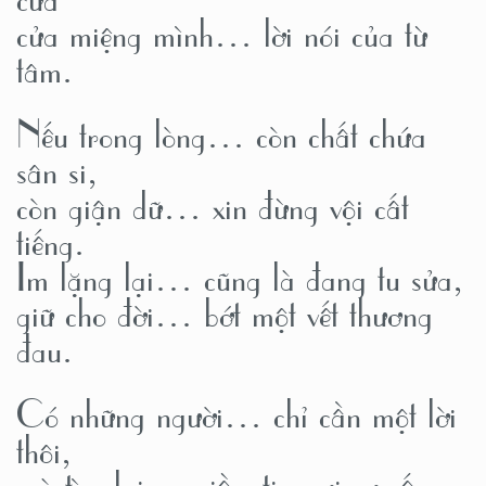
cửa miệng mình… lời nói của từ
tâm.
Nếu trong lòng… còn chất chứa
sân si,
còn giận dữ… xin đừng vội cất
tiếng.
Im lặng lại… cũng là đang tu sửa,
giữ cho đời… bớt một vết thương
đau.
Có những người… chỉ cần một lời
thôi,
mà tìm lại… niềm tin nơi sự sống.