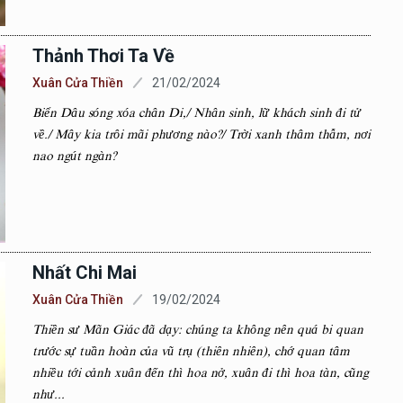
Thảnh Thơi Ta Về
Xuân Cửa Thiền
21/02/2024
Biển Dâu sóng xóa chân Di,/ Nhân sinh, lữ khách sinh đi tử
về./ Mây kia trôi mãi phương nào?/ Trời xanh thâm thẫm, nơi
nao ngút ngàn?
Nhất Chi Mai
Xuân Cửa Thiền
19/02/2024
Thiền sư Mãn Giác đã dạy: chúng ta không nên quá bi quan
trước sự tuần hoàn của vũ trụ (thiên nhiên), chớ quan tâm
nhiều tới cảnh xuân đến thì hoa nở, xuân đi thì hoa tàn, cũng
như...