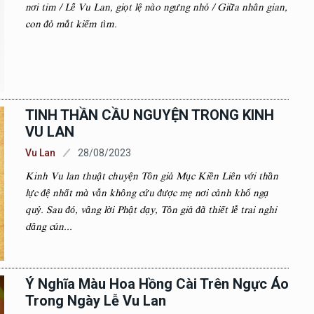
nơi tim / Lễ Vu Lan, giọt lệ nào ngưng nhỏ / Giữa nhân gian,
con đỏ mắt kiếm tìm.
TINH THẦN CẦU NGUYỆN TRONG KINH
VU LAN
Vu Lan
28/08/2023
Kinh Vu lan thuật chuyện Tôn giả Mục Kiền Liên với thần
lực đệ nhất mà vẫn không cứu được mẹ nơi cảnh khổ ngạ
quỷ. Sau đó, vâng lời Phật dạy, Tôn giả đã thiết lễ trai nghi
dâng cún...
Ý Nghĩa Màu Hoa Hồng Cài Trên Ngực Áo
Trong Ngày Lễ Vu Lan