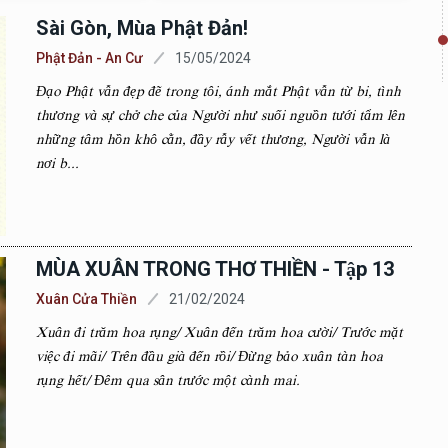
Sài Gòn, Mùa Phật Đản!
Phật Đản - An Cư
15/05/2024
Đạo Phật vẫn đẹp đẽ trong tôi, ánh mắt Phật vẫn từ bi, tình
thương và sự chở che của Người như suối nguồn tưới tẩm lên
những tâm hồn khô cằn, đầy rẫy vết thương, Người vẫn là
nơi b...
MÙA XUÂN TRONG THƠ THIỀN - Tập 13
Xuân Cửa Thiền
21/02/2024
Xuân đi trăm hoa rụng/ Xuân đến trăm hoa cười/ Trước mặt
việc đi mãi/ Trên đầu già đến rồi/ Đừng bảo xuân tàn hoa
rụng hết/ Đêm qua sân trước một cành mai.