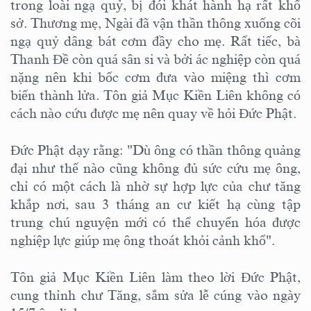
trong loài ngạ quỷ, bị đói khát hành hạ rất khổ
sở. Thương mẹ, Ngài đã vận thần thông xuống cõi
ngạ quỷ dâng bát cơm đầy cho mẹ. Rất tiếc, bà
Thanh Đề còn quá sân si và bởi ác nghiệp còn quá
nặng nên khi bốc cơm đưa vào miệng thì cơm
biến thành lửa. Tôn giả Mục Kiền Liên không có
cách nào cứu được mẹ nên quay về hỏi Đức Phật.
Đức Phật dạy rằng: "Dù ông có thần thông quảng
đại như thế nào cũng không đủ sức cứu mẹ ông,
chỉ có một cách là nhờ sự hợp lực của chư tăng
khắp nơi, sau 3 tháng an cư kiết hạ cùng tập
trung chú nguyện mới có thể chuyển hóa được
nghiệp lực giúp mẹ ông thoát khỏi cảnh khổ".
Tôn giả Mục Kiền Liên làm theo lời Đức Phật,
cung thỉnh chư Tăng, sắm sửa lễ cúng vào ngày