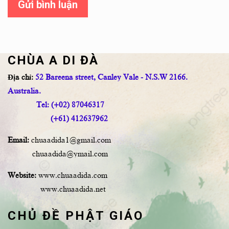
Gửi bình luận
CHÙA A DI ĐÀ
Địa chỉ:
52 Bareena street, Canley Vale - N.S.W 2166.
Australia.
Tel: (+02) 87046317
(+61) 412637962
Email:
chuaadida1@gmail.com
chuaadida@ymail.com
Website:
www.chuaadida.com
www.chuaadida.net
CHỦ ĐỀ PHẬT GIÁO