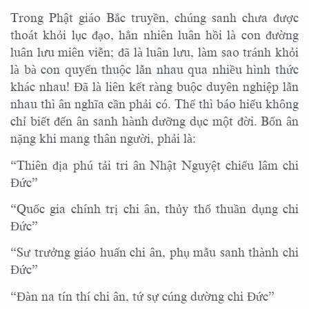
Trong Phật giáo Bắc truyền, chúng sanh chưa được
thoát khỏi lục đạo, hẳn nhiên luân hồi là con đường
luân lưu miên viễn; đã là luân lưu, làm sao tránh khỏi
là bà con quyến thuộc lẫn nhau qua nhiều hình thức
khác nhau! Đã là liên kết ràng buộc duyên nghiệp lẫn
nhau thì ân nghĩa cần phải có. Thế thì báo hiếu không
chỉ biết đến ân sanh hành dưỡng dục một đời. Bốn ân
nặng khi mang thân người, phải là:
“Thiên địa phú tải tri ân Nhật Nguyệt chiếu lâm chi
Đức”
“Quốc gia chính trị chi ân, thủy thổ thuần dụng chi
Đức”
“Sư trưởng giáo huấn chi ân, phụ mẫu sanh thành chi
Đức”
“Đàn na tín thí chi ân, tứ sự cúng dường chi Đức”