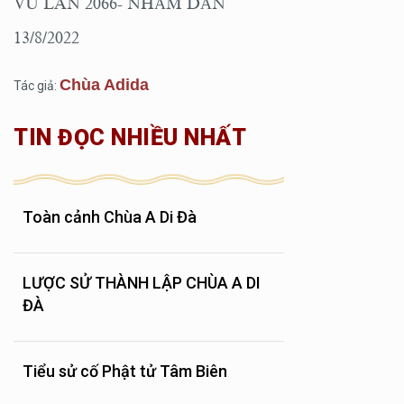
VU LAN 2066- NHÂM DẦN
13/8/2022
Chùa Adida
Tác giả:
TIN ĐỌC NHIỀU NHẤT
Toàn cảnh Chùa A Di Đà
LƯỢC SỬ THÀNH LẬP CHÙA A DI
ĐÀ
Tiểu sử cố Phật tử Tâm Biên