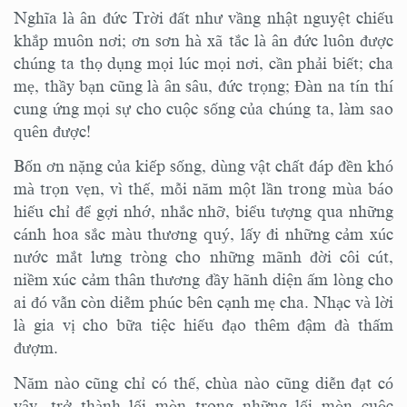
Nghĩa là ân đức Trời đất như vầng nhật nguyệt chiếu
khắp muôn nơi; ơn sơn hà xã tắc là ân đức luôn được
chúng ta thọ dụng mọi lúc mọi nơi, cần phải biết; cha
mẹ, thầy bạn cũng là ân sâu, đức trọng; Đàn na tín thí
cung ứng mọi sự cho cuộc sống của chúng ta, làm sao
quên được!
Bốn ơn nặng của kiếp sống, dùng vật chất đáp đền khó
mà trọn vẹn, vì thế, mỗi năm một lần trong mùa báo
hiếu chỉ để gợi nhớ, nhắc nhỡ, biểu tượng qua những
cánh hoa sắc màu thương quý, lấy đi những cảm xúc
nước mắt lưng tròng cho những mãnh đời côi cút,
niềm xúc cảm thân thương đầy hãnh diện ấm lòng cho
ai đó vẫn còn diễm phúc bên cạnh mẹ cha. Nhạc và lời
là gia vị cho bữa tiệc hiếu đạo thêm đậm đà thấm
đượm.
Năm nào cũng chỉ có thế, chùa nào cũng diễn đạt có
vậy, trở thành lối mòn trong những lối mòn cuộc