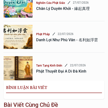
27/07/2026
Nghiên Cứu Phật Giáo
Chân Lý Duyên Khởi - 緣起真理
22/07/2026
Phật Pháp
Danh Lợi Như Phù Vân - 名利如浮雲
22/07/2026
Tam Tạng Kinh Điển
Phật Thuyết Đại A Di Đà Kinh
BÌNH LUẬN BÀI VIẾT
Bài Viết Cùng Chủ Đề