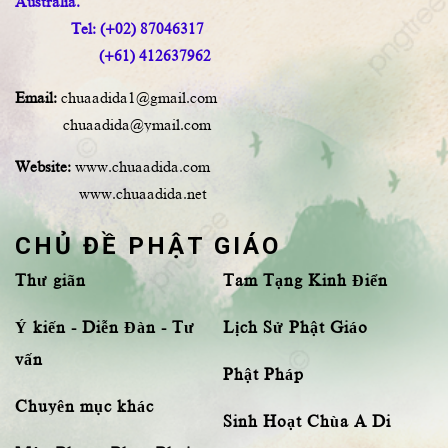
Australia.
Tel: (+02) 87046317
(+61) 412637962
Email:
chuaadida1@gmail.com
chuaadida@ymail.com
Website:
www.chuaadida.com
www.chuaadida.net
CHỦ ĐỀ PHẬT GIÁO
Thư giãn
Tam Tạng Kinh Điển
Ý kiến - Diễn Đàn - Tư
Lịch Sử Phật Giáo
vấn
Phật Pháp
Chuyên mục khác
Sinh Hoạt Chùa A Di