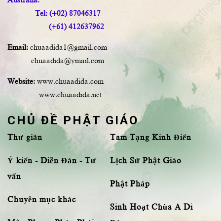
Tel: (+02) 87046317
(+61) 412637962
Email:
chuaadida1@gmail.com
chuaadida@ymail.com
Website:
www.chuaadida.com
www.chuaadida.net
CHỦ ĐỀ PHẬT GIÁO
Thư giãn
Tam Tạng Kinh Điển
Ý kiến - Diễn Đàn - Tư
Lịch Sử Phật Giáo
vấn
Phật Pháp
Chuyên mục khác
Sinh Hoạt Chùa A Di