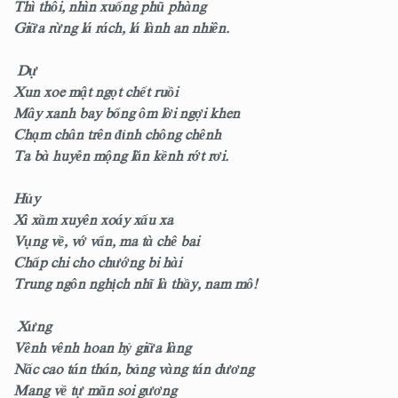
Thì thôi, nhìn xuống phũ phàng
Giữa rừng lá rách, lá lành an nhiên.
Dự
Xun xoe mật ngọt chết ruồi
Mây xanh bay bổng ôm lời ngợi khen
Chạm chân trên đỉnh chông chênh
Ta bà huyễn mộng lăn kềnh rớt rơi.
Hủy
Xì xầm xuyên xoáy xấu xa
Vụng về, vớ vẩn, ma tà chê bai
Chấp chi cho chướng bi hài
Trung ngôn nghịch nhĩ là thầy, nam mô!
Xưng
Vênh vênh hoan hỷ giữa làng
Nấc cao tán thán, bảng vàng tán dương
Mang về tự mãn soi gương