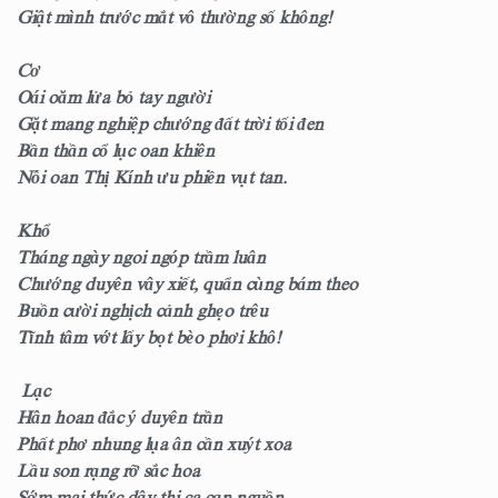
Giật mình trước mắt vô thường số không!
Cơ
Oái oăm lửa bỏ tay người
Gặt mang nghiệp chướng đất trời tối đen
Bần thần cổ lục oan khiên
Nỗi oan Thị Kính ưu phiền vụt tan.
Khổ
Tháng ngày ngoi ngóp trầm luân
Chướng duyên vây xiết, quẩn cùng bám theo
Buồn cười nghịch cảnh ghẹo trêu
Tĩnh tâm vớt lấy bọt bèo phơi khô!
Lạc
Hân hoan đắc ý duyên trần
Phất phơ nhung lụa ân cần xuýt xoa
Lầu son rạng rỡ sắc hoa
Sớm mai thức dậy thi ca cạn nguồn.