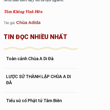
Tâm Không Vĩnh Hữu
Chùa Adida
Tác giả:
TIN ĐỌC NHIỀU NHẤT
Toàn cảnh Chùa A Di Đà
LƯỢC SỬ THÀNH LẬP CHÙA A DI
ĐÀ
Tiểu sử cố Phật tử Tâm Biên