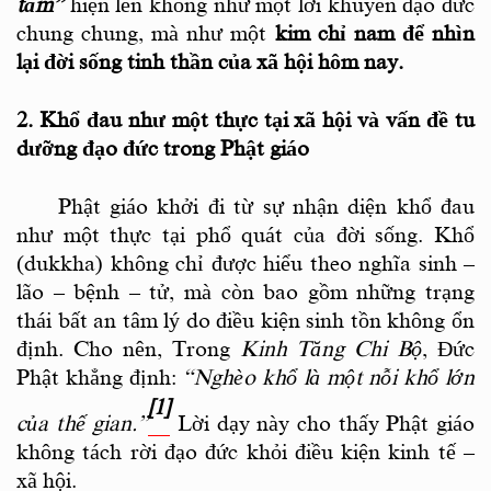
tâm”
hiện lên không như một lời khuyên đạo đức
chung chung, mà như một
kim chỉ nam để nhìn
lại đời sống tinh thần của xã hội hôm nay
.
2. Khổ đau như một thực tại xã hội và vấn đề tu
dưỡng đạo đức trong Phật giáo
Phật giáo khởi đi từ sự nhận diện khổ đau
như một thực tại phổ quát của đời sống. Khổ
(dukkha) không chỉ được hiểu theo nghĩa sinh –
lão – bệnh – tử, mà còn bao gồm những trạng
thái bất an tâm lý do điều kiện sinh tồn không ổn
định.
Cho nên,
Trong
Kinh Tăng Chi Bộ
, Đức
Phật khẳng định:
“Nghèo khổ là một nỗi khổ lớn
[1]
của thế gian.”
Lời dạy này cho thấy Phật giáo
không tách rời đạo đức khỏi điều kiện kinh tế –
xã hội.