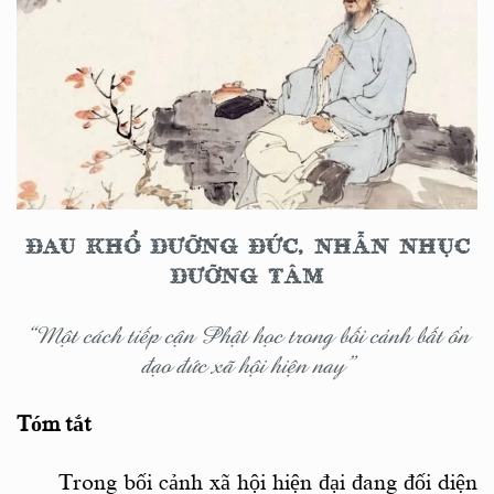
ĐAU KHỔ DƯỠNG ĐỨC, NHẪN NHỤC
DƯỠNG TÂM
“Một cách tiếp cận Phật học trong bối cảnh bất ổn
đạo đức xã hội hiện nay”
Tóm tắt
Trong bối cảnh xã hội hiện đại đang đối diện