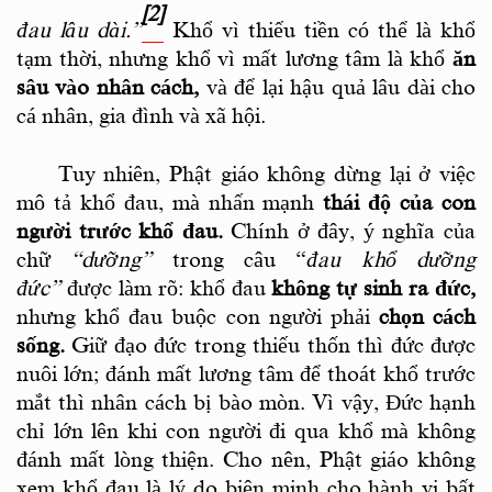
[2]
đau lâu dài.”
Khổ vì thiếu tiền có thể là khổ
tạm thời,
nhưng khổ vì mất lương tâm là khổ
ăn
sâu vào nhân cách
,
và để lại hậu quả lâu dài cho
cá nhân, gia đình và xã hội.
Tuy nhiên, Phật giáo không dừng lại ở việc
mô tả khổ đau, mà nhấn mạnh
thái độ của con
người trước khổ đau
.
Chính ở đây, ý nghĩa của
chữ
“dưỡng”
trong câu
“
đau khổ dưỡng
đức
”
được làm rõ:
khổ đau
không tự sinh ra đức
,
nhưng khổ đau buộc con người phải
chọn cách
sống
.
Giữ đạo đức trong thiếu thốn thì đức được
nuôi lớn; đánh mất lương tâm để thoát khổ trước
mắt thì nhân cách bị bào mòn.
Vì vậy,
Đức hạnh
chỉ lớn lên khi con người đi qua khổ mà không
đánh mất lòng thiện.
Cho
nên
, Phật giáo không
xem khổ đau là lý do biện minh cho hành vi bất