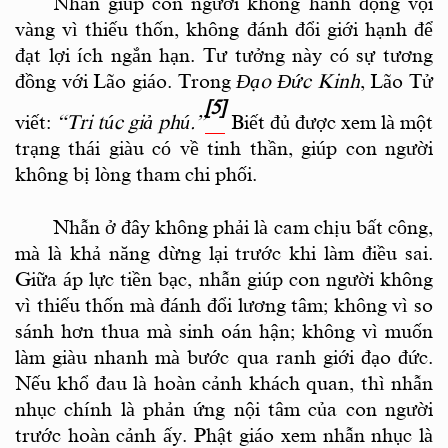
Nhẫn giúp con người không hành động vội
vàng vì thiếu thốn, không đánh đổi giới hạnh để
đạt lợi ích ngắn hạn.
Tư tưởng này có sự tương
đồng với Lão giáo. Trong
Đạo Đức Kinh
, Lão Tử
[5]
viết:
“Tri túc giả phú.”
Biết đủ được xem là một
trạng thái giàu có về tinh thần, giúp con người
không bị lòng tham chi phối.
Nhẫn ở đây không phải là cam chịu bất công,
mà là khả năng dừng lại trước khi làm điều sai.
Giữa áp lực tiền bạc, nhẫn giúp con người không
vì thiếu thốn mà đánh đổi lương tâm; không vì so
sánh hơn thua mà sinh oán hận; không vì muốn
làm giàu nhanh mà bước qua ranh giới đạo đức.
Nếu khổ đau là hoàn cảnh khách quan, thì nhẫn
nhục chính là phản ứng nội tâm của con người
trước hoàn cảnh ấy. Phật giáo xem nhẫn nhục là