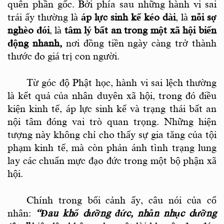
quên phần gốc. Bởi phía sau những hành vi sai
trái ấy thường là
áp lực sinh kế kéo dài
, là
nỗi sợ
nghèo đói
, là
tâm lý bất an trong một xã hội biến
động nhanh
,
nơi đồng tiền ngày càng trở thành
thước đo giá trị con người.
Từ góc độ Phật học, hành vi sai lệch thường
là kết quả của nhân duyên xã hội, trong đó điều
kiện kinh tế, áp lực sinh kế và trạng thái bất an
nội tâm đóng vai trò quan trọng. Những hiện
tượng này không chỉ cho thấy sự gia tăng của tội
phạm kinh tế, mà còn phản ánh tình trạng lung
lay các chuẩn mực đạo đức trong một bộ phận xã
hội.
Chính trong bối cảnh ấy, câu nói của cổ
nhân:
“Đau khổ dưỡng đức, nhẫn nhục dưỡng