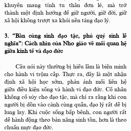
khuyên mang tính tu thân đơn lẻ, mà trở
thành một định hướng để giữ người, giữ đời, giữ
xã hội không trượt xa khỏi nền tảng đạo lý.
3. “Bần cùng sinh đạo tặc
, phú quý sinh lễ
nghĩa
”: Cách nhìn của Nho giáo về mối quan hệ
giữa kinh tế và đạo đức
Câu nói này thường bị hiểu lầm là biện minh
cho hành vi trộm cắp. Thực ra, đây là một nhận
định xã hội học sớm, phản ánh mối liên hệ
giữa điều kiện sống và hành vi đạo đức. Cổ nhân
không cổ súy cho đạo tặc, mà chỉ ra rằng khi con
người bị dồn vào cảnh cùng quẫn, đạo lý rất dễ bị
lung lay.
K
hi cuộc sống bấp bênh, con người rất
dễ hành động theo bản năng sinh tồn, hơn là theo
chuẩn mực đạo đức.