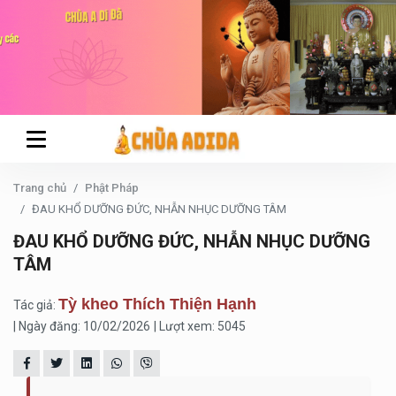
Trang chủ
Phật Pháp
ĐAU KHỔ DƯỠNG ĐỨC, NHẪN NHỤC DƯỠNG TÂM
ĐAU KHỔ DƯỠNG ĐỨC, NHẪN NHỤC DƯỠNG
TÂM
Tỳ kheo Thích Thiện Hạnh
Tác giả:
| Ngày đăng: 10/02/2026
| Lượt xem: 5045