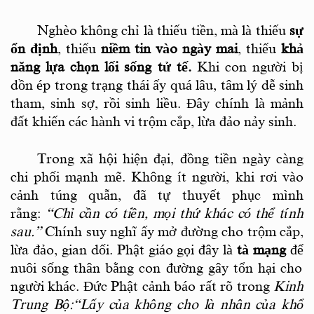
Nghèo không chỉ là thiếu tiền, mà là thiếu
sự
ổn định
, thiếu
niềm tin vào ngày mai
, thiếu
khả
năng lựa chọn lối sống tử tế
.
Khi con người bị
dồn ép trong trạng thái ấy quá lâu, tâm lý dễ sinh
tham, sinh sợ, rồi sinh liều. Đây chính là mảnh
đất khiến các hành vi trộm cắp, lừa đảo nảy sinh.
Trong xã hội hiện đại, đồng tiền ngày càng
chi phối mạnh mẽ. Không ít người, khi rơi vào
cảnh túng quẫn, đã tự thuyết phục mình
rằng:
“Chỉ cần có tiền, mọi thứ khác có thể tính
sau.”
Chính suy nghĩ ấy mở đường cho trộm cắp,
lừa đảo, gian dối.
Phật giáo gọi đây là
tà mạng
để
nuôi sống thân bằng con đường gây tổn hại cho
người khác. Đức Phật cảnh báo rất rõ trong
Kinh
Trung Bộ
:“Lấy của không cho là nhân của khổ