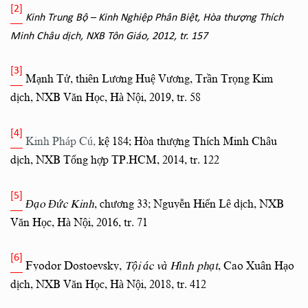
[2]
Kinh Trung Bộ – Kinh Nghiệp Phân Biệt,
Hòa thượng Thích
Minh Châu dịch, NXB Tôn Giáo, 2012, tr. 157
[3]
Mạnh Tử, thiên Lương Huệ Vương, Trần Trọng Kim
dịch,
NXB Văn Học, Hà Nội, 2019, tr. 58
[4]
Kinh
Pháp Cú,
kệ 184; Hòa thượng Thích Minh Châu
dịch,
NXB Tổng hợp TP.HCM, 2014, tr. 122
[5]
Đạo Đức Kinh
, chương 33; Nguyễn Hiến Lê dịch,
NXB
Văn Học, Hà Nội, 2016, tr. 71
[6]
Fyodor Dostoevsky,
Tội ác và Hình phạt
, Cao Xuân Hạo
dịch,
NXB Văn Học, Hà Nội, 2018, tr. 412