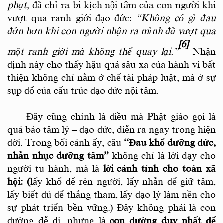
phạt
, đã chỉ ra bi kịch nội tâm của con người khi
vượt qua ranh giới đạo đức:
“Không có gì đau
đớn hơn khi con người nhận ra mình đã vượt qua
[6]
một ranh giới mà không thể quay lại.”
Nhận
định này cho thấy hậu quả sâu xa của hành vi bất
thiện không chỉ nằm ở chế tài pháp luật, mà ở sự
sụp đổ của cấu trúc đạo đức nội tâm.
Đây cũng chính là điều mà Phật giáo gọi là
quả báo tâm lý – đạo đức, diễn ra ngay trong hiện
đời.
Trong bối cảnh ấy, câu
“Đau khổ dưỡng đức,
nhẫn nhục dưỡng tâm”
không chỉ là lời dạy cho
người tu hành, mà là
lời cảnh tỉnh cho toàn xã
hội
:
(
lấy khổ để rèn người,
lấy nhẫn để giữ tâm,
lấy biết đủ để thắng tham,
lấy đạo lý làm nền cho
sự phát triển bền vững.
)
Đây không phải là con
đường dễ đi, nhưng là
con đường duy nhất để