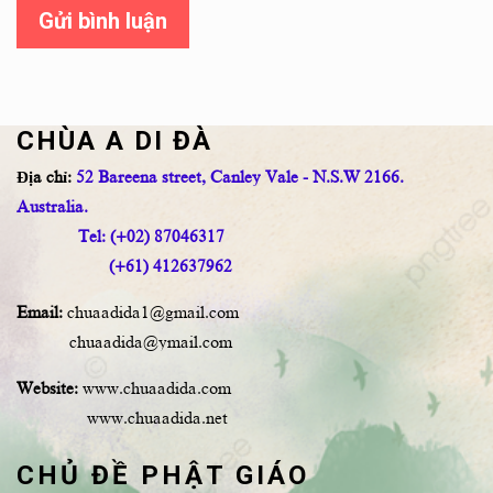
Gửi bình luận
CHÙA A DI ĐÀ
Địa chỉ:
52 Bareena street, Canley Vale - N.S.W 2166.
Australia.
Tel: (+02) 87046317
(+61) 412637962
Email:
chuaadida1@gmail.com
chuaadida@ymail.com
Website:
www.chuaadida.com
www.chuaadida.net
CHỦ ĐỀ PHẬT GIÁO