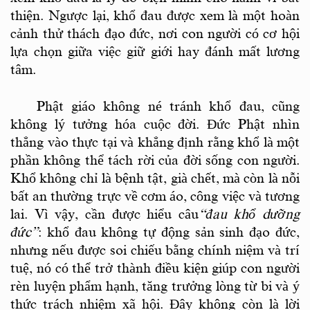
thiện. Ngược lại, khổ đau được xem là một hoàn
cảnh thử thách đạo đức, nơi con người có cơ hội
lựa chọn giữa việc giữ giới hay đánh mất lương
tâm.
Phật giáo không né tránh khổ đau, cũng
không lý tưởng hóa cuộc đời. Đức Phật nhìn
thẳng vào thực tại và khẳng định rằng khổ là một
phần không thể tách rời của đời sống con người.
Khổ không chỉ là bệnh tật, già chết, mà còn là nỗi
bất an thường trực về cơm áo, công việc và tương
lai.
Vì
vậy,
cần được hiểu câu
“đau khổ dưỡng
đức”
: khổ đau không tự động sản sinh đạo đức,
nhưng nếu được soi chiếu bằng ch
í
nh niệm và trí
tuệ, nó có thể trở thành điều kiện giúp con người
rèn luyện phẩm hạnh, tăng trưởng lòng từ bi và ý
thức trách nhiệm xã hội.
Đây
không còn là lời