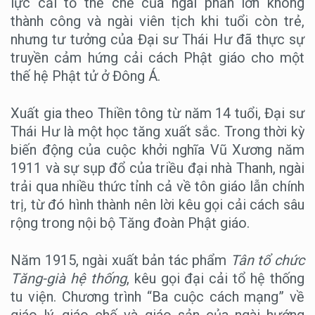
lực cải tổ thể chế của ngài phần lớn không
thành công và ngài viên tịch khi tuổi còn trẻ,
nhưng tư tưởng của Đại sư Thái Hư đã thực sự
truyền cảm hứng cải cách Phật giáo cho một
thế hệ Phật tử ở Đông Á.
Xuất gia theo Thiền tông từ năm 14 tuổi, Đại sư
Thái Hư là một học tăng xuất sắc. Trong thời kỳ
biến động của cuộc khởi nghĩa Vũ Xương năm
1911 và sự sụp đổ của triều đại nhà Thanh, ngài
trải qua nhiều thức tỉnh cả về tôn giáo lẫn chính
trị, từ đó hình thành nên lời kêu gọi cải cách sâu
rộng trong nội bộ Tăng đoàn Phật giáo.
Năm 1915, ngài xuất bản tác phẩm
Tân tổ chức
Tăng-già hệ thống
, kêu gọi đại cải tổ hệ thống
tu viện. Chương trình “Ba cuộc cách mạng” về
giáo lý, giáo chế và giáo sản của ngài hướng