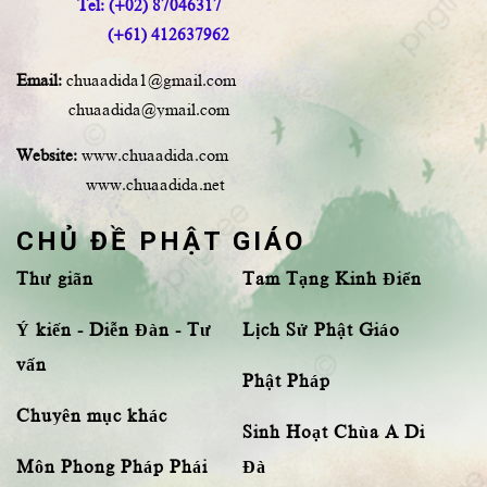
Tel: (+02) 87046317
(+61) 412637962
Email:
chuaadida1@gmail.com
chuaadida@ymail.com
Website:
www.chuaadida.com
www.chuaadida.net
CHỦ ĐỀ PHẬT GIÁO
Thư giãn
Tam Tạng Kinh Điển
Ý kiến - Diễn Đàn - Tư
Lịch Sử Phật Giáo
vấn
Phật Pháp
Chuyên mục khác
Sinh Hoạt Chùa A Di
Môn Phong Pháp Phái
Đà