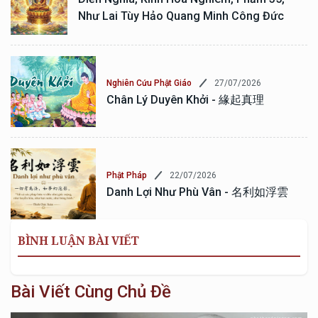
Như Lai Tùy Hảo Quang Minh Công Đức
27/07/2026
Nghiên Cứu Phật Giáo
Chân Lý Duyên Khởi - 緣起真理
22/07/2026
Phật Pháp
Danh Lợi Như Phù Vân - 名利如浮雲
BÌNH LUẬN BÀI VIẾT
Bài Viết Cùng Chủ Đề