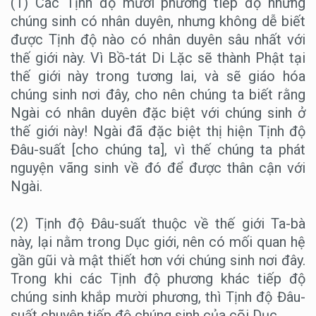
(1) Các Tịnh độ mười phương tiếp độ những
chúng sinh có nhân duyên, nhưng không dễ biết
được Tịnh độ nào có nhân duyên sâu nhất với
thế giới này. Vì Bồ-tát Di Lặc sẽ thành Phật tại
thế giới này trong tương lai, và sẽ giáo hóa
chúng sinh nơi đây, cho nên chúng ta biết rằng
Ngài có nhân duyên đặc biệt với chúng sinh ở
thế giới này! Ngài đã đặc biệt thị hiện Tịnh độ
Đâu-suất [cho chúng ta], vì thế chúng ta phát
nguyện vãng sinh về đó để được thân cận với
Ngài.
(2) Tịnh độ Đâu-suất thuộc về thế giới Ta-bà
này, lại nằm trong Dục giới, nên có mối quan hệ
gần gũi và mật thiết hơn với chúng sinh nơi đây.
Trong khi các Tịnh độ phương khác tiếp độ
chúng sinh khắp mười phương, thì Tịnh độ Đâu-
suất chuyên tiếp độ chúng sinh của cõi Dục.