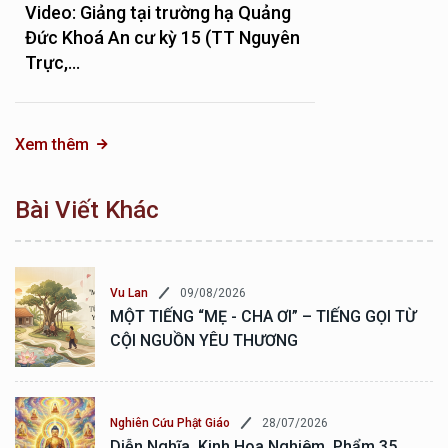
Video: Giảng tại trường hạ Quảng
Đức Khoá An cư kỳ 15 (TT Nguyên
Trực,...
Xem thêm
Bài Viết Khác
09/08/2026
Vu Lan
MỘT TIẾNG “MẸ - CHA ƠI” – TIẾNG GỌI TỪ
CỘI NGUỒN YÊU THƯƠNG
28/07/2026
Nghiên Cứu Phật Giáo
Diễn Nghĩa, Kinh Hoa Nghiêm, Phẩm 35,