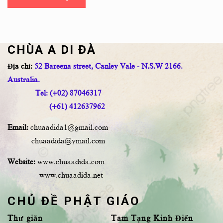
CHÙA A DI ĐÀ
Địa chỉ:
52 Bareena street, Canley Vale - N.S.W 2166.
Australia.
Tel: (+02) 87046317
(+61) 412637962
Email:
chuaadida1@gmail.com
chuaadida@ymail.com
Website:
www.chuaadida.com
www.chuaadida.net
CHỦ ĐỀ PHẬT GIÁO
Thư giãn
Tam Tạng Kinh Điển