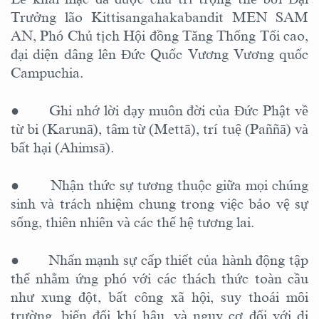
Trưởng lão Kittisangahakabandit MEN SAM
AN, Phó Chủ tịch Hội đồng Tăng Thống Tối cao,
đại diện dâng lên Đức Quốc Vương Vương quốc
Campuchia.
● Ghi nhớ lời dạy muôn đời của Đức Phật về
từ bi (Karunā), tâm từ (Mettā), trí tuệ (Paññā) và
bất hại (Ahimsā).
● Nhận thức sự tương thuộc giữa mọi chúng
sinh và trách nhiệm chung trong việc bảo vệ sự
sống, thiên nhiên và các thế hệ tương lai.
● Nhấn mạnh sự cấp thiết của hành động tập
thể nhằm ứng phó với các thách thức toàn cầu
như xung đột, bất công xã hội, suy thoái môi
trường, biến đổi khí hậu, và nguy cơ đối với di