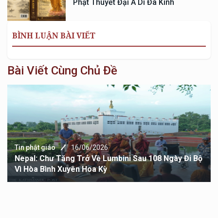
Phật Thuyết Đại A Di Đà Kinh
BÌNH LUẬN BÀI VIẾT
Bài Viết Cùng Chủ Đề
iáo
16/06/2026
Tin phật g
hư Tăng Trở Về Lumbini Sau 108 Ngày Đi Bộ
Hoa Kỳ: 
ình Xuyên Hoa Kỳ
Trắng