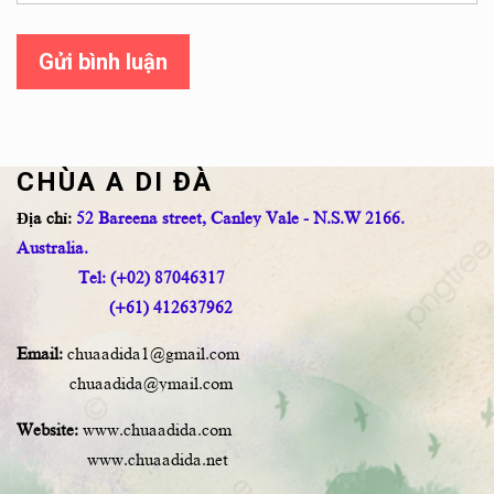
Gửi bình luận
CHÙA A DI ĐÀ
Địa chỉ:
52 Bareena street, Canley Vale - N.S.W 2166.
Australia.
Tel: (+02) 87046317
(+61) 412637962
Email:
chuaadida1@gmail.com
chuaadida@ymail.com
Website:
www.chuaadida.com
www.chuaadida.net