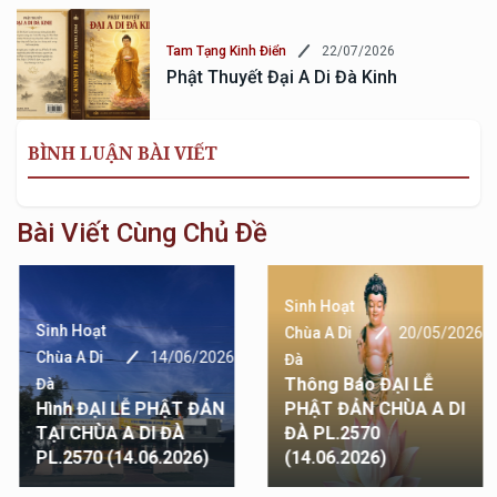
22/07/2026
Tam Tạng Kinh Điển
Phật Thuyết Đại A Di Đà Kinh
BÌNH LUẬN BÀI VIẾT
Bài Viết Cùng Chủ Đề
Sinh Hoạt
Sinh Hoạt
Chùa A Di
20/05/2026
Chùa A Di
14/06/2026
Đà
Thông Báo ĐẠI LỄ
Đà
Hình ĐẠI LỄ PHẬT ĐẢN
PHẬT ĐẢN CHÙA A DI
TẠI CHÙA A DI ĐÀ
ĐÀ PL.2570
PL.2570 (14.06.2026)
(14.06.2026)