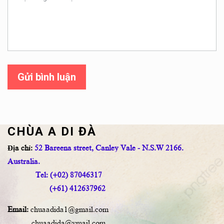
Gửi bình luận
CHÙA A DI ĐÀ
Địa chỉ:
52 Bareena street, Canley Vale - N.S.W 2166.
Australia.
Tel: (+02) 87046317
(+61) 412637962
Email:
chuaadida1@gmail.com
chuaadida@ymail.com