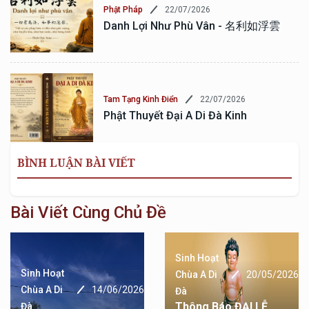
22/07/2026
Phật Pháp
Danh Lợi Như Phù Vân - 名利如浮雲
22/07/2026
Tam Tạng Kinh Điển
Phật Thuyết Đại A Di Đà Kinh
BÌNH LUẬN BÀI VIẾT
Bài Viết Cùng Chủ Đề
Sinh Hoạt
Sinh Hoạt
Chùa A Di
20/05/2026
Chùa A Di
14/06/2026
Đà
Thông Báo ĐẠI LỄ
Đà