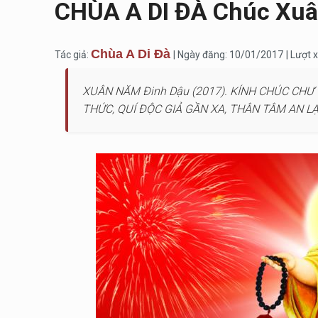
CHÙA A DI ĐÀ Chúc Xuâ
Chùa A Di Đà
Tác giả:
| Ngày đăng: 10/01/2017
| Lượt
XUÂN NĂM Đinh Dậu (2017). KÍNH CHÚC CHƯ 
THỨC, QUÍ ĐỘC GIẢ GẦN XA, THÂN TÂM AN L