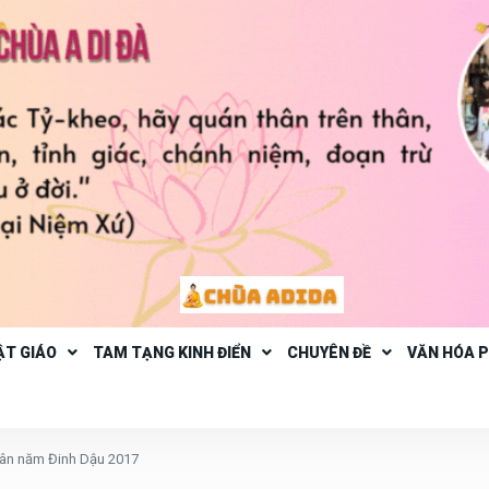
ẬT GIÁO
TAM TẠNG KINH ĐIỂN
CHUYÊN ĐỀ
VĂN HÓA 
ân năm Đinh Dậu 2017