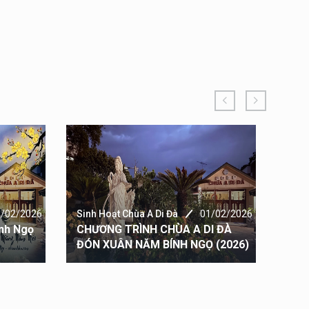
3/02/2026
Sinh Hoạt Chùa A Di Đà
01/02/2026
Sinh
nh Ngọ
CHƯƠNG TRÌNH CHÙA A DI ĐÀ
Hìn
ĐÓN XUÂN NĂM BÍNH NGỌ (2026)
A DI