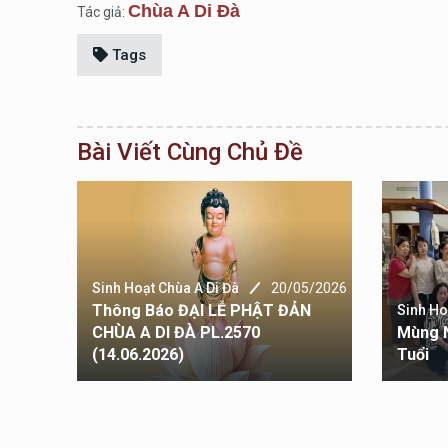
Chùa A Di Đà
Tác giả:
Tags
Bài Viết Cùng Chủ Đề
Sinh Hoạt Chùa A Di Đà
20/05/2026
Thông Báo ĐẠI LỄ PHẬT ĐẢN
6/2026
Sinh Ho
 CHÙA
CHÙA A DI ĐÀ PL.2570
Mùng 
)
(14.06.2026)
Tuổi