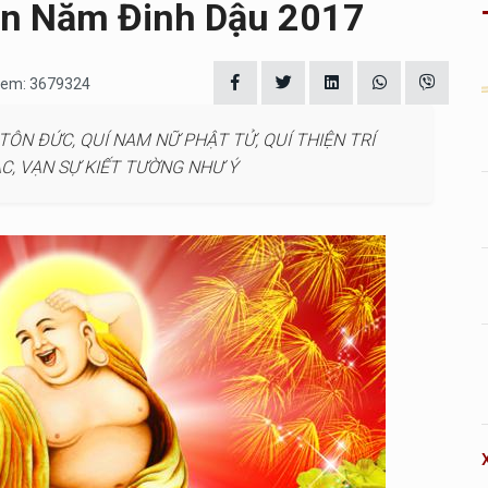
n Năm Đinh Dậu 2017
 xem: 3679324
TÔN ĐỨC, QUÍ NAM NỮ PHẬT TỬ, QUÍ THIỆN TRÍ
ẠC, VẠN SỰ KIẾT TƯỜNG NHƯ Ý