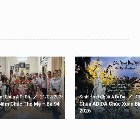
ạt Chùa A Di Đà
21/02/2026
Sinh Hoạt Chùa A Di Đà
1
Năm Chúc Thọ Mẹ – Bà 94
Chùa ADIDA Chúc Xuân Bí
2026