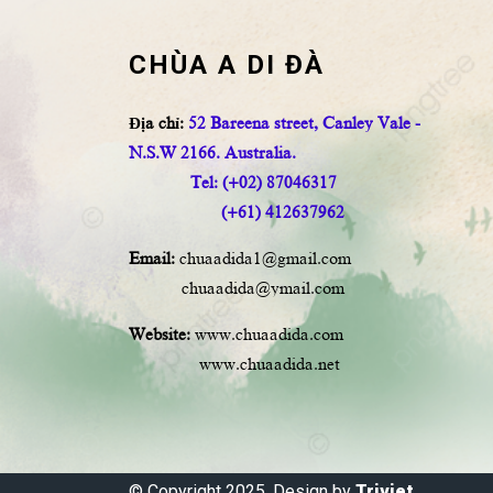
CHÙA A DI ĐÀ
Địa chỉ:
52 Bareena street, Canley Vale -
N.S.W 2166. Australia.
Tel: (+02) 87046317
(+61) 412637962
Email:
chuaadida1@gmail.com
chuaadida@ymail.com
Website:
www.chuaadida.com
www.chuaadida.net
© Copyright 2025, Design by
Triviet