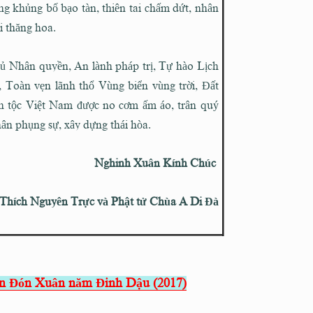
ng khủng bố bạo tàn, thiên tai chấm dứt, nhân
ội thăng hoa.
 Nhân quyền, An lành pháp trị, Tự hào Lịch
 Toàn vẹn lãnh thổ Vùng biển vùng trời, Đất
n tộc Việt Nam được no cơm ấm áo, trân quý
ân phụng sự, xây dựng thái hòa.
Nghinh Xuân Kính Chúc
Thích Nguyên Trực và Phật tử Chùa A Di Đà
án Đón Xuân năm Đinh Dậu (2017)