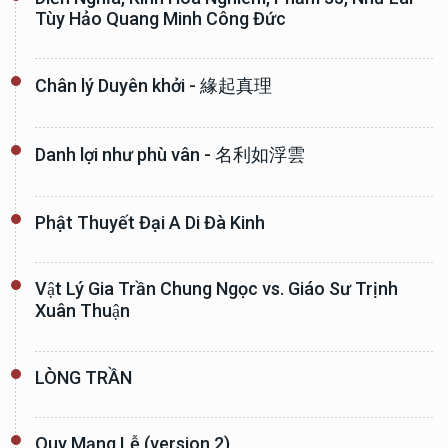
Tùy Hảo Quang Minh Công Đức
Chân lý Duyên khởi - 緣起真理
Danh lợi như phù vân - 名利如浮雲
Phật Thuyết Đại A Di Đà Kinh
Vật Lý Gia Trần Chung Ngọc vs. Giáo Sư Trịnh
Xuân Thuận
LÒNG TRẦN
Quy Mạng Lễ (version 2)