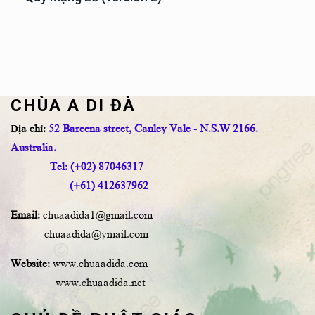
CHÙA A DI ĐÀ
Địa chỉ:
52 Bareena street, Canley Vale - N.S.W 2166.
Australia.
Tel: (+02) 87046317
(+61) 412637962
Email:
chuaadida1@gmail.com
chuaadida@ymail.com
Website:
www.chuaadida.com
www.chuaadida.net