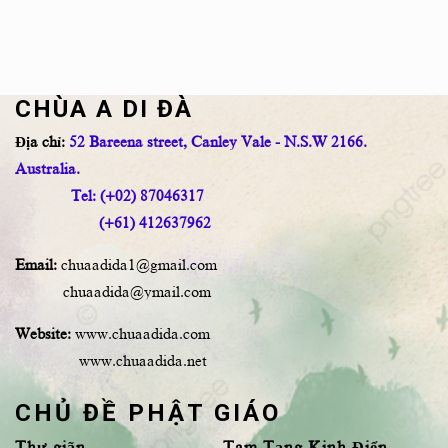
CHÙA A DI ĐÀ
Địa chỉ:
52 Bareena street, Canley Vale - N.S.W 2166.
Australia.
Tel: (+02) 87046317
(+61) 412637962
Email:
chuaadida1@gmail.com
chuaadida@ymail.com
Website:
www.chuaadida.com
www.chuaadida.net
CHỦ ĐỀ PHẬT GIÁO