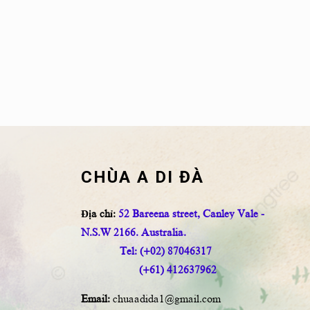
CHÙA A DI ĐÀ
Địa chỉ:
52 Bareena street, Canley Vale -
N.S.W 2166. Australia.
Tel: (+02) 87046317
(+61) 412637962
Email:
chuaadida1@gmail.com