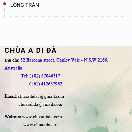
LÒNG TRẦN
CHÙA A DI ĐÀ
Địa chỉ:
52 Bareena street, Canley Vale - N.S.W 2166.
Australia.
Tel: (+02) 87046317
(+61) 412637962
Email:
chuaadida1@gmail.com
chuaadida@ymail.com
Website:
www.chuaadida.com
www.chuaadida.net