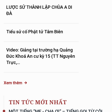
LƯỢC SỬ THÀNH LẬP CHÙA A DI
ĐÀ
Tiểu sử cố Phật tử Tâm Biên
Video: Giảng tại trường hạ Quảng
Đức Khoá An cư kỳ 15 (TT Nguyên
Trực,...
Xem thêm
TIN TỨC MỚI NHẤT
MỘT TIẾNG “MẸ - CHA ƠI” – TIẾNG GỌI TỪ CỘI