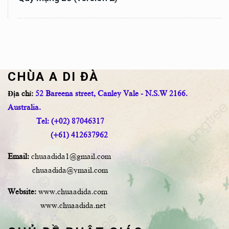
CHÙA A DI ĐÀ
Địa chỉ:
52 Bareena street, Canley Vale - N.S.W 2166.
Australia.
Tel: (+02) 87046317
(+61) 412637962
Email:
chuaadida1@gmail.com
chuaadida@ymail.com
Website:
www.chuaadida.com
www.chuaadida.net