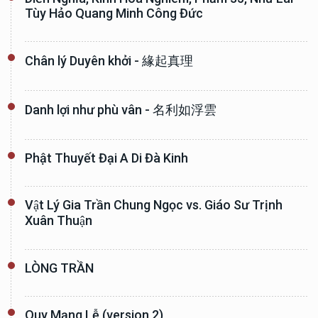
Tùy Hảo Quang Minh Công Đức
Chân lý Duyên khởi - 緣起真理
Danh lợi như phù vân - 名利如浮雲
Phật Thuyết Đại A Di Đà Kinh
Vật Lý Gia Trần Chung Ngọc vs. Giáo Sư Trịnh
Xuân Thuận
LÒNG TRẦN
Quy Mạng Lễ (version 2)