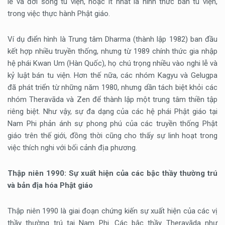
lễ và đời sống tu viện, hoặc ít nhất là hình thức bán tu viện,
trong việc thực hành Phật giáo.
Ví dụ điển hình là Trung tâm Dharma (thành lập 1982) ban đầu
kết hợp nhiều truyền thống, nhưng từ 1989 chính thức gia nhập
hệ phái Kwan Um (Hàn Quốc), họ chú trọng nhiều vào nghi lễ và
kỷ luật bán tu viện. Hơn thế nữa, các nhóm Kagyu và Gelugpa
đã phát triển từ những năm 1980, nhưng dần tách biệt khỏi các
nhóm Theravāda và Zen để thành lập một trung tâm thiền tập
riêng biệt. Như vậy, sự đa dạng của các hệ phái Phật giáo tại
Nam Phi phản ánh sự phong phú của các truyền thống Phật
giáo trên thế giới, đồng thời cũng cho thấy sự linh hoạt trong
việc thích nghi với bối cảnh địa phương.
Thập niên 1990: Sự xuất hiện của các bậc thầy thường trú
và bản địa hóa Phật giáo
Thập niên 1990 là giai đoạn chứng kiến sự xuất hiện của các vị
thầy thường trú tại Nam Phi. Các bậc thầy Theravāda như