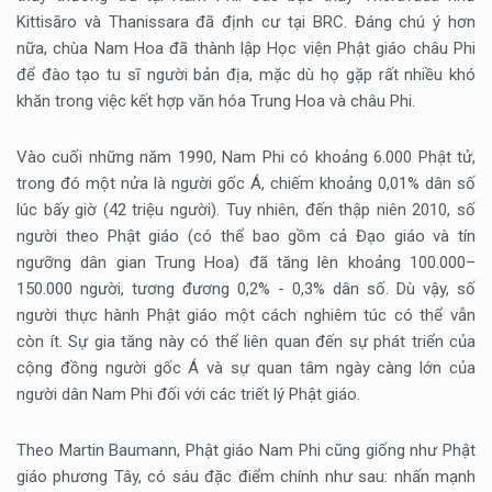
Kittisāro và Thanissara đã định cư tại BRC. Đáng chú ý hơn
nữa, chùa Nam Hoa đã thành lập Học viện Phật giáo châu Phi
để đào tạo tu sĩ người bản địa, mặc dù họ gặp rất nhiều khó
khăn trong việc kết hợp văn hóa Trung Hoa và châu Phi.
Vào cuối những năm 1990, Nam Phi có khoảng 6.000 Phật tử,
trong đó một nửa là người gốc Á, chiếm khoảng 0,01% dân số
lúc bấy giờ (42 triệu người). Tuy nhiên, đến thập niên 2010, số
người theo Phật giáo (có thể bao gồm cả Đạo giáo và tín
ngưỡng dân gian Trung Hoa) đã tăng lên khoảng 100.000–
150.000 người, tương đương 0,2% - 0,3% dân số. Dù vậy, số
người thực hành Phật giáo một cách nghiêm túc có thể vẫn
còn ít. Sự gia tăng này có thể liên quan đến sự phát triển của
cộng đồng người gốc Á và sự quan tâm ngày càng lớn của
người dân Nam Phi đối với các triết lý Phật giáo.
Theo Martin Baumann, Phật giáo Nam Phi cũng giống như Phật
giáo phương Tây, có sáu đặc điểm chính như sau: nhấn mạnh