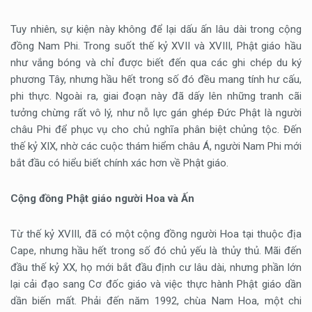
Tuy nhiên, sự kiện này không để lại dấu ấn lâu dài trong cộng
đồng Nam Phi. Trong suốt thế kỷ XVII và XVIII, Phật giáo hầu
như vắng bóng và chỉ được biết đến qua các ghi chép du ký
phương Tây, nhưng hầu hết trong số đó đều mang tính hư cấu,
phi thực. Ngoài ra, giai đoạn này đã dấy lên những tranh cãi
tưởng chừng rất vô lý, như nỗ lực gán ghép Đức Phật là người
châu Phi để phục vụ cho chủ nghĩa phân biệt chủng tộc. Đến
thế kỷ XIX, nhờ các cuộc thám hiểm châu Á, người Nam Phi mới
bắt đầu có hiểu biết chính xác hơn về Phật giáo.
Cộng đồng Phật giáo người Hoa và Ấn
Từ thế kỷ XVIII, đã có một cộng đồng người Hoa tại thuộc địa
Cape, nhưng hầu hết trong số đó chủ yếu là thủy thủ. Mãi đến
đầu thế kỷ XX, họ mới bắt đầu định cư lâu dài, nhưng phần lớn
lại cải đạo sang Cơ đốc giáo và việc thực hành Phật giáo dần
dần biến mất. Phải đến năm 1992, chùa Nam Hoa, một chi