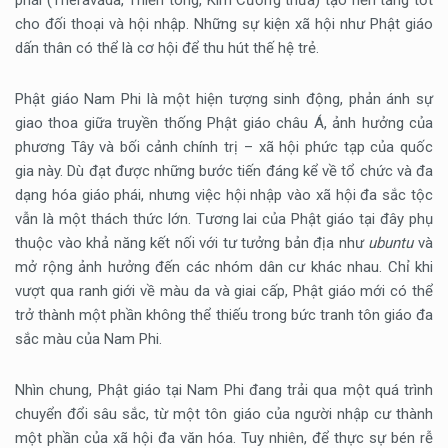
phái (Theravāda, Thiền tông, Kim Cương thừa) tạo nền tảng tốt
cho đối thoại và hội nhập. Những sự kiện xã hội như Phật giáo
dấn thân có thể là cơ hội để thu hút thế hệ trẻ.
Phật giáo Nam Phi là một hiện tượng sinh động, phản ánh sự
giao thoa giữa truyền thống Phật giáo châu Á, ảnh hưởng của
phương Tây và bối cảnh chính trị – xã hội phức tạp của quốc
gia này. Dù đạt được những bước tiến đáng kể về tổ chức và đa
dạng hóa giáo phái, nhưng việc hội nhập vào xã hội đa sắc tộc
vẫn là một thách thức lớn. Tương lai của Phật giáo tại đây phụ
thuộc vào khả năng kết nối với tư tưởng bản địa như
ubuntu
và
mở rộng ảnh hưởng đến các nhóm dân cư khác nhau. Chỉ khi
vượt qua ranh giới về màu da và giai cấp, Phật giáo mới có thể
trở thành một phần không thể thiếu trong bức tranh tôn giáo đa
sắc màu của Nam Phi.
Nhìn chung, Phật giáo tại Nam Phi đang trải qua một quá trình
chuyển đổi sâu sắc, từ một tôn giáo của người nhập cư thành
một phần của xã hội đa văn hóa. Tuy nhiên, để thực sự bén rễ