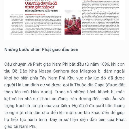
Những bước chân Phật giáo đầu tiên
Câu chuyện về Phật giáo Nam Phi bắt đầu từ năm 1686, khi con
tàu Bồ Đào Nha Nossa Senhora dos Milagros bị đắm ngoài
khơi bờ biển phía Tây Nam Phi. Khu vực này lúc đó đã được
người Hà Lan định cư và được gọi là Thuộc địa Cape (được đặt
theo tên mũi Hảo Vọng). Trong số những hành khách bị mắc
kẹt có ba nhà sư Thái Lan đang trên đường đến châu Âu với
trọng trách là sứ giả của vua Xiêm. Họ đã ở đó suốt bốn tháng
trong một nhà dân cho đến khi một con tàu khác đến để giúp
họ tiếp tục hành trình. Đây là sự hiện diện đầu tiên của Phật
giáo tại Nam Phi.