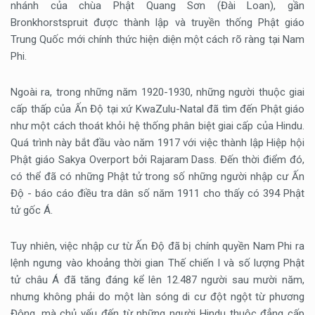
nhánh của chùa Phật Quang Sơn (Đài Loan), gần
Bronkhorstspruit được thành lập và truyền thống Phật giáo
Trung Quốc mới chính thức hiện diện một cách rõ ràng tại Nam
Phi.
Ngoài ra, trong những năm 1920-1930, những người thuộc giai
cấp thấp của Ấn Độ tại xứ KwaZulu-Natal đã tìm đến Phật giáo
như một cách thoát khỏi hệ thống phân biệt giai cấp của Hindu.
Quá trình này bắt đầu vào năm 1917 với việc thành lập Hiệp hội
Phật giáo Sakya Overport bởi Rajaram Dass. Đến thời điểm đó,
có thể đã có những Phật tử trong số những người nhập cư Ấn
Độ - báo cáo điều tra dân số năm 1911 cho thấy có 394 Phật
tử gốc Á.
Tuy nhiên, việc nhập cư từ Ấn Độ đã bị chính quyền Nam Phi ra
lệnh ngưng vào khoảng thời gian Thế chiến I và số lượng Phật
tử châu Á đã tăng đáng kể lên 12.487 người sau mười năm,
nhưng không phải do một làn sóng di cư đột ngột từ phương
Đông, mà chủ yếu đến từ những người Hindu thuộc đẳng cấp