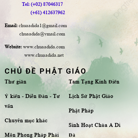
Tel: (+02) 87046317
(+61) 412637962
Email:
chuaadida1@gmail.com
chuaadida@ymail.com
Website:
www.chuaadida.com
www.chuaadida.net
CHỦ ĐỀ PHẬT GIÁO
Thư giãn
Tam Tạng Kinh Điển
Ý kiến - Diễn Đàn - Tư
Lịch Sử Phật Giáo
vấn
Phật Pháp
Chuyên mục khác
Sinh Hoạt Chùa A Di
Môn Phong Pháp Phái
Đà