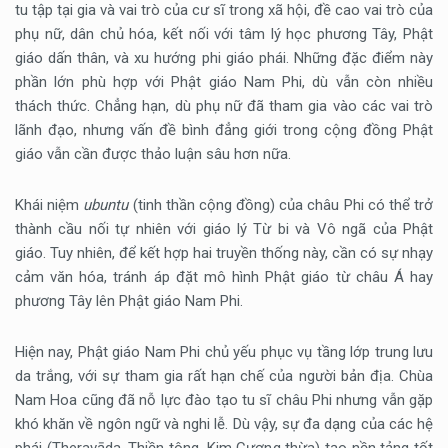
tu tập tại gia và vai trò của cư sĩ trong xã hội, đề cao vai trò của
phụ nữ, dân chủ hóa, kết nối với tâm lý học phương Tây, Phật
giáo dấn thân, và xu hướng phi giáo phái. Những đặc điểm này
phần lớn phù hợp với Phật giáo Nam Phi, dù vẫn còn nhiều
thách thức. Chẳng hạn, dù phụ nữ đã tham gia vào các vai trò
lãnh đạo, nhưng vấn đề bình đẳng giới trong cộng đồng Phật
giáo vẫn cần được thảo luận sâu hơn nữa.
Khái niệm
ubuntu
(tinh thần cộng đồng) của châu Phi có thể trở
thành cầu nối tự nhiên với giáo lý Từ bi và Vô ngã của Phật
giáo. Tuy nhiên, để kết hợp hai truyền thống này, cần có sự nhạy
cảm văn hóa, tránh áp đặt mô hình Phật giáo từ châu Á hay
phương Tây lên Phật giáo Nam Phi.
Hiện nay, Phật giáo Nam Phi chủ yếu phục vụ tầng lớp trung lưu
da trắng, với sự tham gia rất hạn chế của người bản địa. Chùa
Nam Hoa cũng đã nỗ lực đào tạo tu sĩ châu Phi nhưng vẫn gặp
khó khăn về ngôn ngữ và nghi lễ. Dù vậy, sự đa dạng của các hệ