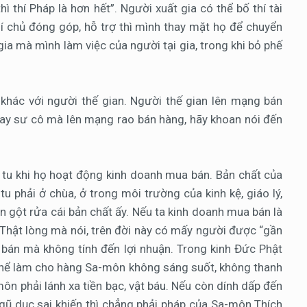
hì thí Pháp là hơn hết”. Người xuất gia có thể bố thí tài
thí chủ đóng góp, hỗ trợ thì mình thay mặt họ để chuyển
ia mà mình làm việc của người tại gia, trong khi bỏ phế
 khác với người thế gian. Người thế gian lên mạng bán
 hay sư cô mà lên mạng rao bán hàng, hãy khoan nói đến
i tu khi họ hoạt động kinh doanh mua bán. Bản chất của
u phải ở chùa, ở trong môi trường của kinh kệ, giáo lý,
n gột rửa cái bản chất ấy. Nếu ta kinh doanh mua bán là
. Thật lòng mà nói, trên đời này có mấy người được “gần
bán mà không tính đến lợi nhuận. Trong kinh Đức Phật
ó thể làm cho hàng Sa-môn không sáng suốt, không thanh
ôn phải lánh xa tiền bạc, vật báu. Nếu còn dính dấp đến
ị ngũ dục sai khiến thì chẳng phải pháp của Sa-môn Thích