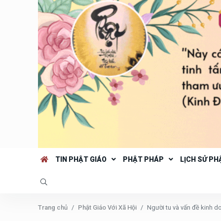
TIN PHẬT GIÁO
PHẬT PHÁP
LỊCH SỬ PH
Trang chủ
Phật Giáo Với Xã Hội
Người tu và vấn đề kinh d