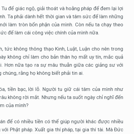
 Tu để giác ngộ, giải thoát và hoằng pháp để đem lại lợi
inh. Ta phải dành hết thời gian và tâm sức để làm những
, mới làm tròn bổn phận của mình. Còn nếu ta chạy theo
sức để làm cái công việc chính của mình nữa.
nh, tức không thông thạo Kinh, Luật, Luận cho nên trong
 này không chỉ làm cho bản thân họ mất uy tín, mắc quả
i. Hơn nữa tạo ra sự mâu thuẫn giữa các giảng sư với
húng, rằng họ không biết phải tin ai.
a, tiền bạc, lời lỗ. Người tu giữ cái tâm của mình như
râu không rời mắt. Nhưng nếu ta suốt ngày chỉ nghĩ đến
tâm của mình?
án để có nhiều tiền có thể giúp người khác được nhiều
ới Phật pháp. Xuất gia thí pháp, tại gia thí tài. Mà Đức