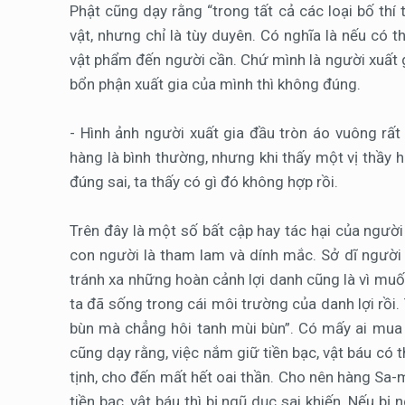
Phật cũng dạy rằng “trong tất cả các loại bố thí t
vật, nhưng chỉ là tùy duyên. Có nghĩa là nếu có 
vật phẩm đến người cần. Chứ mình là người xuất g
bổn phận xuất gia của mình thì không đúng.
- Hình ảnh người xuất gia đầu tròn áo vuông rất
hàng là bình thường, nhưng khi thấy một vị thầy
đúng sai, ta thấy có gì đó không hợp rồi.
Trên đây là một số bất cập hay tác hại của ngườ
con người là tham lam và dính mắc. Sở dĩ người t
tránh xa những hoàn cảnh lợi danh cũng là vì muố
ta đã sống trong cái môi trường của danh lợi rồi
bùn mà chẳng hôi tanh mùi bùn”. Có mấy ai mua 
cũng dạy rằng, việc nắm giữ tiền bạc, vật báu c
tịnh, cho đến mất hết oai thần. Cho nên hàng Sa-m
tiền bạc, vật báu thì bị ngũ dục sai khiến. Nếu b