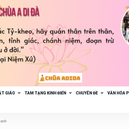
ẬT GIÁO
TAM TẠNG KINH ĐIỂN
CHUYÊN ĐỀ
VĂN HÓA 
oanh