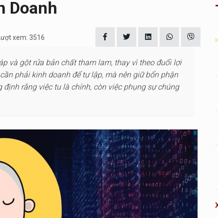
h Doanh
 Lượt xem: 3516
p và gột rửa bản chất tham lam, thay vì theo đuổi lợi
cần phải kinh doanh để tự lập, mà nên giữ bổn phận
g định rằng việc tu là chính, còn việc phụng sự chúng