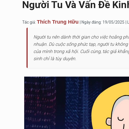
Người Tu Và Vấn Đề Kin
Thích Trung Hữu
Tác giả:
| Ngày đăng: 19/05/2025
|
Người tu nên dành thời gian cho việc hoằng phá
nhuận. Dù cuộc sống phức tạp, người tu không 
của mình trong xã hội. Cuối cùng, tác giả khẳn
sinh chỉ là tùy duyên.