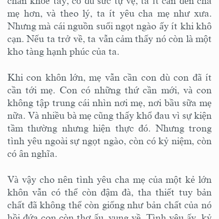
chân khỏe tay, có đủ sức tự vệ, ta ít cần đến cha
mẹ hơn, và theo lý, ta ít yêu cha mẹ như xưa.
Nhưng mà cái nguồn suối ngọt ngào ấy ít khi khô
cạn. Nếu ta trở về, ta vẫn cảm thấy nó còn là một
kho tàng hạnh phúc của ta.
Khi con khôn lớn, mẹ vẫn cần con dù con đã ít
cần tới mẹ. Con có những thứ cần mới, và con
không tập trung cái nhìn nơi mẹ, nơi bầu sữa mẹ
nữa. Và nhiều bà mẹ cũng thấy khổ đau vì sự kiện
tầm thường nhưng hiện thực đó. Nhưng trong
tình yêu ngoài sự ngọt ngào, còn có kỷ niệm, còn
có ân nghĩa.
Và vậy cho nên tình yêu cha mẹ của một kẻ lớn
khôn vẫn có thể còn đậm đà, tha thiết tuy bản
chất đã không thể còn giống như bản chất của nó
hồi đứa con còn thơ ấu, vụng về. Tình yêu ấy, kỷ