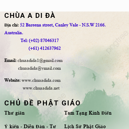
CHÙA A DI ĐÀ
Địa chỉ:
52 Bareena street, Canley Vale - N.S.W 2166.
Australia.
Tel: (+02) 87046317
(+61) 412637962
Email:
chuaadida1@gmail.com
chuaadida@ymail.com
Website:
www.chuaadida.com
www.chuaadida.net
CHỦ ĐỀ PHẬT GIÁO
Thư giãn
Tam Tạng Kinh Điển
Ý kiến - Diễn Đàn - Tư
Lịch Sử Phật Giáo