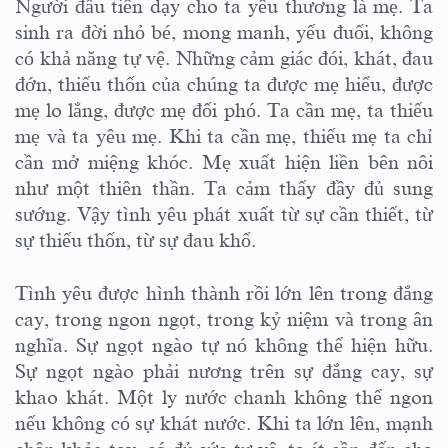
Người đầu tiên dạy cho ta yêu thương là mẹ. Ta
sinh ra đời nhỏ bé, mong manh, yếu đuối, không
có khả năng tự vệ. Những cảm giác đói, khát, đau
đớn, thiếu thốn của chúng ta được mẹ hiểu, được
mẹ lo lắng, được mẹ đối phó. Ta cần mẹ, ta thiếu
mẹ và ta yêu mẹ. Khi ta cần mẹ, thiếu mẹ ta chỉ
cần mở miệng khóc. Mẹ xuất hiện liền bên nôi
như một thiên thần. Ta cảm thấy đầy đủ sung
sướng. Vậy tình yêu phát xuất từ sự cần thiết, từ
sự thiếu thốn, từ sự đau khổ.
Tình yêu được hình thành rồi lớn lên trong đắng
cay, trong ngon ngọt, trong kỷ niệm và trong ân
nghĩa. Sự ngọt ngào tự nó không thể hiện hữu.
Sự ngọt ngào phải nương trên sự đắng cay, sự
khao khát. Một ly nước chanh không thể ngon
nếu không có sự khát nước. Khi ta lớn lên, mạnh