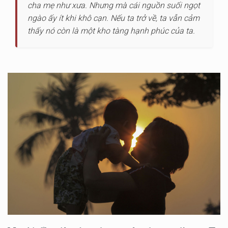
cha mẹ như xưa. Nhưng mà cái nguồn suối ngọt
ngào ấy ít khi khô cạn. Nếu ta trở về, ta vẫn cảm
thấy nó còn là một kho tàng hạnh phúc của ta.