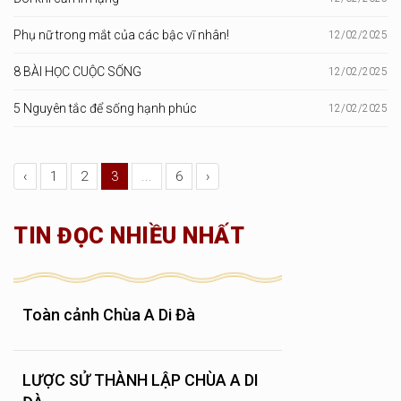
Phụ nữ trong mắt của các bậc vĩ nhân!
12/02/2025
8 BÀI HỌC CUỘC SỐNG
12/02/2025
5 Nguyên tắc để sống hạnh phúc
12/02/2025
‹
1
2
3
...
6
›
TIN ĐỌC NHIỀU NHẤT
Toàn cảnh Chùa A Di Đà
LƯỢC SỬ THÀNH LẬP CHÙA A DI