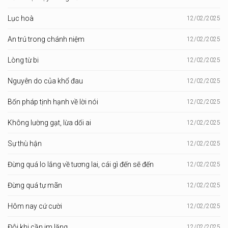
Lục hoà
12/02/2025
An trú trong chánh niệm
12/02/2025
Lòng từ bi
12/02/2025
Nguyên do của khổ đau
12/02/2025
Bốn pháp tịnh hạnh về lời nói
12/02/2025
Không lường gạt, lừa dối ai
12/02/2025
Sự thù hận
12/02/2025
Đừng quá lo lắng về tương lai, cái gì đến sẽ đến
12/02/2025
Đừng quá tự mãn
12/02/2025
Hôm nay cứ cười
12/02/2025
Đôi khi cần im lặng
12/02/2025