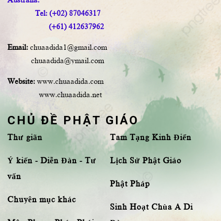
Tel: (+02) 87046317
(+61) 412637962
Email:
chuaadida1@gmail.com
chuaadida@ymail.com
Website:
www.chuaadida.com
www.chuaadida.net
CHỦ ĐỀ PHẬT GIÁO
Thư giãn
Tam Tạng Kinh Điển
Ý kiến - Diễn Đàn - Tư
Lịch Sử Phật Giáo
vấn
Phật Pháp
Chuyên mục khác
Sinh Hoạt Chùa A Di