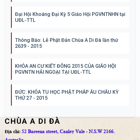
Đại Hội Khoáng Đại Kỳ 5 Giáo Hội PGVNTNHN tại
UĐL-TTL
Thông Báo: Lễ Phật Đản Chùa A Di Đà lần thứ
2639 - 2015
KHÓA AN CƯ KIẾT ĐÔNG 2015 CỦA GIÁO HỘI
PGVNTN HẢI NGOẠI TẠI UĐL-TTL
ĐỨC: KHÓA TU HỌC PHẬT PHÁP ÂU CHÂU KỲ
THỨ 27 - 2015
CHÙA A DI ĐÀ
Địa chỉ:
52 Bareena street, Canley Vale - N.S.W 2166.
Australia.