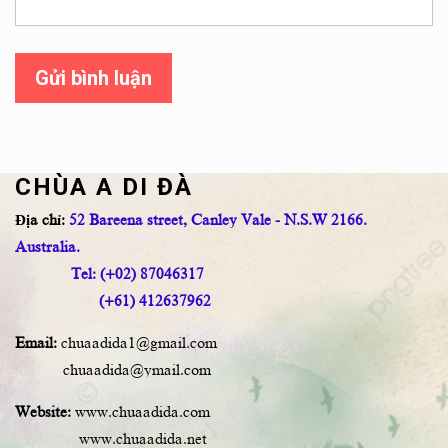
Gửi bình luận
CHÙA A DI ĐÀ
Địa chỉ:
52 Bareena street, Canley Vale - N.S.W 2166.
Australia.
Tel: (+02) 87046317
(+61) 412637962
Email:
chuaadida1@gmail.com
chuaadida@ymail.com
Website:
www.chuaadida.com
www.chuaadida.net