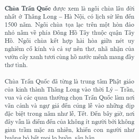
Chùa Trấn Quốc
được xem là ngôi chùa lâu đời
nhất ở Thăng Long – Hà Nội, có lịch sử lên đến
1500 năm. Ngôi chùa tọa lạc trên một hòn đảo
nhỏ nằm về phía Đông Hồ Tây thuộc quận Tây
Hồ. Ngôi chùa kết hợp hài hòa giữa nét uy
nghiêm cổ kính và cả sự nên thơ, nhã nhặn của
vườn cây xanh tươi cùng hồ nước mênh mang đầy
thơ tình.
Chùa Trấn Quốc đã từng là trung tâm Phật giáo
của kinh thành Thăng Long vào thời Lý – Trần,
vua và các quan thường chọn Trấn Quốc làm nơi
vãn cảnh và ngự giá đến cúng lễ vào những dịp
đặc biệt trong năm như lễ, Tết. Đến bây giờ, nơi
đây vẫn là điểm đến của không ít người bởi không
gian trầm mặc an nhiên, khiến con người như
buông bỏ hết mọi lo buồn, sân hận.