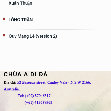
Xuân Thuận
LÒNG TRẦN
Quy Mạng Lễ (version 2)
CHÙA A DI ĐÀ
Địa chỉ:
52 Bareena street, Canley Vale - N.S.W 2166.
Australia.
Tel: (+02) 87046317
(+61) 412637962