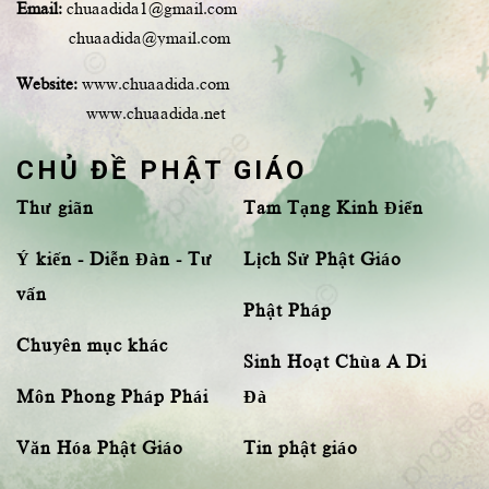
Email:
chuaadida1@gmail.com
chuaadida@ymail.com
Website:
www.chuaadida.com
www.chuaadida.net
CHỦ ĐỀ PHẬT GIÁO
Thư giãn
Tam Tạng Kinh Điển
Ý kiến - Diễn Đàn - Tư
Lịch Sử Phật Giáo
vấn
Phật Pháp
Chuyên mục khác
Sinh Hoạt Chùa A Di
Môn Phong Pháp Phái
Đà
Văn Hóa Phật Giáo
Tin phật giáo