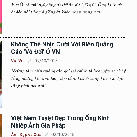
Vua Ớt vì mỗi ngày ông có thể ăn tới 2,5kg ớt. Ông Li thích
ớt đến nỗi trồng 8 giống ớt khác nhau trong vườn.
Không Thể Nhịn Cười Với Biển Quảng
Cáo 'vô Đối' Ở VN
Vui Vui
07/10/2015
Những tấm biển quảng cáo ghi sai chính tả hoặc gây sự chú ý
bằng những lời cảnh báo, dọa dẫm khách hàng khiến ai đọc
cũng phải phì cười.
Việt Nam Tuyệt Đẹp Trong Ống Kính
Nhiếp Ảnh Gia Pháp
Ảnh Đẹp và Xưa
02/10/2015