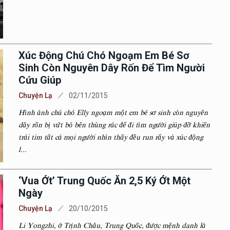
Xúc Động Chú Chó Ngoạm Em Bé Sơ
Sinh Còn Nguyên Dây Rốn Để Tìm Người
Cứu Giúp
Chuyện Lạ
02/11/2015
Hình ảnh chú chó Elly ngoạm một em bé sơ sinh còn nguyên
dây rốn bị vứt bỏ bên thùng rác để đi tìm người giúp đỡ khiến
trái tim tất cả mọi người nhìn thấy đều run rẩy và xúc động
l...
‘Vua Ớt’ Trung Quốc Ăn 2,5 Ký Ớt Một
Ngày
Chuyện Lạ
20/10/2015
Li Yongzhi, ở Trịnh Châu, Trung Quốc, được mệnh danh là