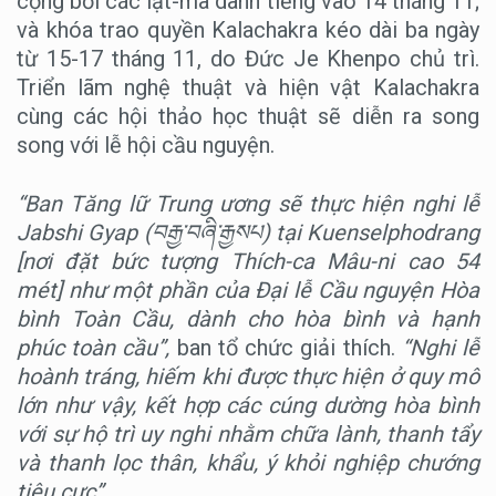
cộng bởi các lạt-ma danh tiếng vào 14 tháng 11;
và khóa trao quyền Kalachakra kéo dài ba ngày
từ 15-17 tháng 11, do Đức Je Khenpo chủ trì.
Triển lãm nghệ thuật và hiện vật Kalachakra
cùng các hội thảo học thuật sẽ diễn ra song
song với lễ hội cầu nguyện.
“Ban Tăng lữ Trung ương sẽ thực hiện nghi lễ
Jabshi Gyap (
བརྒྱ་བཞི་རྒྱསཔ
) tại Kuenselphodrang
[nơi đặt bức tượng Thích-ca Mâu-ni cao 54
mét] như một phần của Đại lễ Cầu nguyện Hòa
bình Toàn Cầu, dành cho hòa bình và hạnh
phúc toàn cầu”,
ban tổ chức giải thích.
“Nghi lễ
hoành tráng, hiếm khi được thực hiện ở quy mô
lớn như vậy, kết hợp các cúng dường hòa bình
với sự hộ trì uy nghi nhằm chữa lành, thanh tẩy
và thanh lọc thân, khẩu, ý khỏi nghiệp chướng
tiêu cực”.