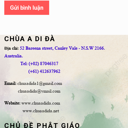
Gửi bình luận
CHÙA A DI ĐÀ
Địa chỉ:
52 Bareena street, Canley Vale - N.S.W 2166.
Australia.
Tel: (+02) 87046317
(+61) 412637962
Email:
chuaadida1@gmail.com
chuaadida@ymail.com
Website:
www.chuaadida.com
www.chuaadida.net
CHỦ ĐỀ PHẬT GIÁO