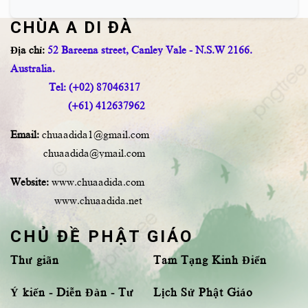
CHÙA A DI ĐÀ
Địa chỉ:
52 Bareena street, Canley Vale - N.S.W 2166.
Australia.
Tel: (+02) 87046317
(+61) 412637962
Email:
chuaadida1@gmail.com
chuaadida@ymail.com
Website:
www.chuaadida.com
www.chuaadida.net
CHỦ ĐỀ PHẬT GIÁO
Thư giãn
Tam Tạng Kinh Điển
Ý kiến - Diễn Đàn - Tư
Lịch Sử Phật Giáo