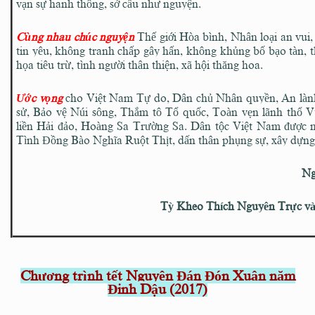
vạn sự hanh thông, sở cầu như nguyện.
Cùng nhau chúc nguyện
Thế giới Hòa bình, Nhân loại an vui, 
tin yêu, không tranh chấp gây hấn, không khủng bố bạo tàn, t
họa tiêu trừ, tình người thân thiện, xã hội thăng hoa.
Ước vọng
cho Việt Nam Tự do, Dân chủ Nhân quyền, An lành
sử, Bảo vệ Núi sông, Thắm tô Tổ quốc, Toàn vẹn lãnh thổ Vù
liền Hải đảo, Hoàng Sa Trường Sa. Dân tộc Việt Nam được 
Tình Đồng Bào Nghĩa Ruột Thịt, dấn thân phụng sự, xây dựng 
Ng
Tỳ Kheo Thích Nguyên Trực và
Chương trình tết Nguyên Đán Đón Xuân năm
Đinh Dậu (2017)