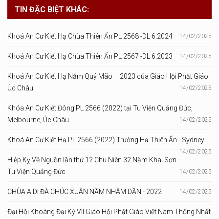
TIN ĐẶC BIỆT KHÁC:
Khoá An Cư Kiết Hạ Chùa Thiên Ấn PL 2568 -DL 6.2024
14/02/2025
Khoá An Cư Kiết Hạ Chùa Thiên Ấn PL 2567 -DL 6.2023
14/02/2025
Khoá An Cư Kiết Hạ Năm Quý Mão – 2023 của Giáo Hội Phật Giáo
Úc Châu
14/02/2025
Khóa An Cư Kiết Đông PL 2566 (2022) tại Tu Viện Quảng Đức,
Melbourne, Úc Châu
14/02/2025
Khoá An Cư Kiết Hạ PL.2566 (2022) Trường Hạ Thiên Ấn - Sydney
14/02/2025
Hiệp Kỵ Về Nguồn lần thứ 12 Chu Niên 32 Năm Khai Sơn
Tu Viện Quảng Đức
14/02/2025
CHÙA A DI ĐÀ CHÚC XUÂN NĂM NHÂM DẦN - 2022
14/02/2025
Đại Hội Khoáng Đại Kỳ VII Giáo Hội Phật Giáo Việt Nam Thống Nhất