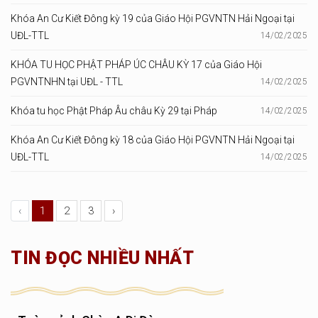
Khóa An Cư Kiết Đông kỳ 19 của Giáo Hội PGVNTN Hải Ngoại tại
UĐL-TTL
14/02/2025
KHÓA TU HỌC PHẬT PHÁP ÚC CHÂU KỲ 17 của Giáo Hội
PGVNTNHN tại UĐL - TTL
14/02/2025
Khóa tu học Phật Pháp Âu châu Kỳ 29 tại Pháp
14/02/2025
Khóa An Cư Kiết Đông kỳ 18 của Giáo Hội PGVNTN Hải Ngoại tại
UĐL-TTL
14/02/2025
‹
1
2
3
›
TIN ĐỌC NHIỀU NHẤT