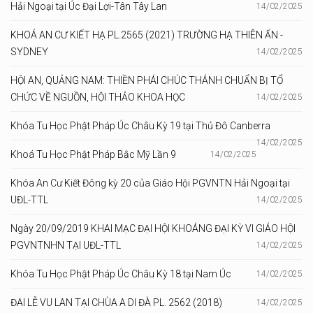
Hải Ngoại tại Úc Đại Lợi-Tân Tây Lan
14/02/2025
KHOÁ AN CƯ KIẾT HẠ PL.2565 (2021) TRƯỜNG HẠ THIÊN ẤN -
SYDNEY
14/02/2025
HỘI AN, QUẢNG NAM: THIỀN PHÁI CHÚC THÁNH CHUẨN BỊ TỔ
CHỨC VỀ NGUỒN, HỘI THẢO KHOA HỌC
14/02/2025
Khóa Tu Học Phật Pháp Úc Châu Kỳ 19 tại Thủ Đô Canberra
14/02/2025
Khoá Tu Học Phật Pháp Bắc Mỹ Lần 9
14/02/2025
Khóa An Cư Kiết Đông kỳ 20 của Giáo Hội PGVNTN Hải Ngoại tại
UĐL-TTL
14/02/2025
Ngày 20/09/2019 KHAI MẠC ĐẠI HỘI KHOÁNG ĐẠI KỲ VI GIÁO HỘI
PGVNTNHN TẠI UĐL-TTL
14/02/2025
Khóa Tu Học Phật Pháp Úc Châu Kỳ 18 tại Nam Úc
14/02/2025
ĐAI LỄ VU LAN TẠI CHÙA A DI ĐÀ PL. 2562 (2018)
14/02/2025