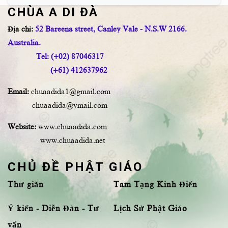
CHÙA A DI ĐÀ
Địa chỉ:
52 Bareena street, Canley Vale - N.S.W 2166.
Australia.
Tel: (+02) 87046317
(+61) 412637962
Email:
chuaadida1@gmail.com
chuaadida@ymail.com
Website:
www.chuaadida.com
www.chuaadida.net
CHỦ ĐỀ PHẬT GIÁO
Thư giãn
Tam Tạng Kinh Điển
Ý kiến - Diễn Đàn - Tư
Lịch Sử Phật Giáo
vấn