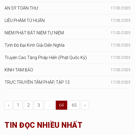
AN SỸ TOÀN THƯ
17/02/2025
LIỄU PHÀM TỨ HUẤN
17/02/2025
NIỆM PHẬT BẤT NIỆM TỰ NIỆM
17/02/2025
Tịnh Độ Đại Kinh Giải Diễn Nghĩa
17/02/2025
Truyện Cao Tăng Pháp Hiển (Phật Quốc Ký)
17/02/2025
KINH TAM BẢO
17/02/2025
TRỰC TRUYỀN TÂM PHÁP, TẬP 13
17/02/2025
‹
1
2
3
...
64
65
›
TIN ĐỌC NHIỀU NHẤT