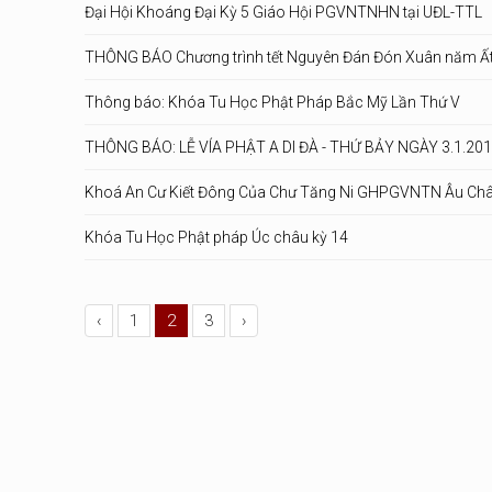
Đại Hội Khoáng Đại Kỳ 5 Giáo Hội PGVNTNHN tại UĐL-TTL
THÔNG BÁO Chương trình tết Nguyên Đán Đón Xuân năm Ất M
Thông báo: Khóa Tu Học Phật Pháp Bắc Mỹ Lần Thứ V
THÔNG BÁO: LỄ VÍA PHẬT A DI ĐÀ - THỨ BẢY NGÀY 3.1.20
Khoá An Cư Kiết Đông Của Chư Tăng Ni GHPGVNTN Âu Ch
Khóa Tu Học Phật pháp Úc châu kỳ 14
‹
1
2
3
›