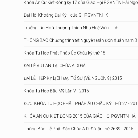
Khóa An Cư Kiết Đông kỳ 17 của Giáo Hội PGVNTN Hải Ngoạ
Đại Hội Khoáng Đại Kỳ II của GHPGVNTNHK
Trưởng lão Hoà Thượng Thích Như Huệ Viên Tịch
THÔNG BÁO Chương trình tết Nguyên Đán Đón Xuân năm Bín
Khóa Tu Học Phật Pháp Úc Châu kỳ thứ 15
ĐAI LỄ VU LAN TẠI CHÙA A DI ĐÀ
ĐẠI LỄ HIỆP KỴ LỊCH ĐẠI TỔ SƯ (VỀ NGUỒN 9) 2015
Khóa Tu Học Bắc Mỹ Lần V - 2015
ĐỨC: KHÓA TU HỌC PHẬT PHÁP ÂU CHÂU KỲ THỨ 27 - 201
KHÓA AN CƯ KIẾT ĐÔNG 2015 CỦA GIÁO HỘI PGVNTN HẢI 
Thông Báo: Lễ Phật Đản Chùa A Di Đà lần thứ 2639 - 2015