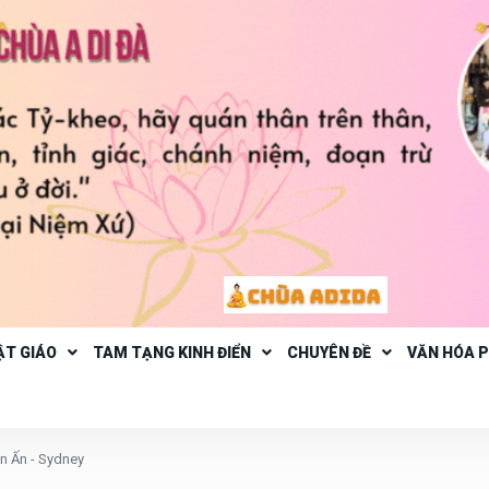
ẬT GIÁO
TAM TẠNG KINH ĐIỂN
CHUYÊN ĐỀ
VĂN HÓA 
n Ấn - Sydney