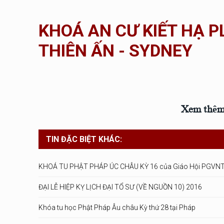
KHOÁ AN CƯ KIẾT HẠ P
THIÊN ẤN - SYDNEY
Xem thêm c
TIN ĐẶC BIỆT KHÁC:
KHOÁ TU PHẬT PHÁP ÚC CHÂU KỲ 16 của Giáo Hội PGVNTN
ĐẠI LỄ HIỆP KỴ LỊCH ĐẠI TỔ SƯ (VỀ NGUỒN 10) 2016
Khóa tu học Phật Pháp Âu châu Kỳ thứ 28 tại Pháp