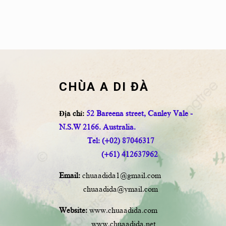
CHÙA A DI ĐÀ
Địa chỉ:
52 Bareena street, Canley Vale -
N.S.W 2166. Australia.
Tel: (+02) 87046317
(+61) 412637962
Email:
chuaadida1@gmail.com
chuaadida@ymail.com
Website:
www.chuaadida.com
www.chuaadida.net