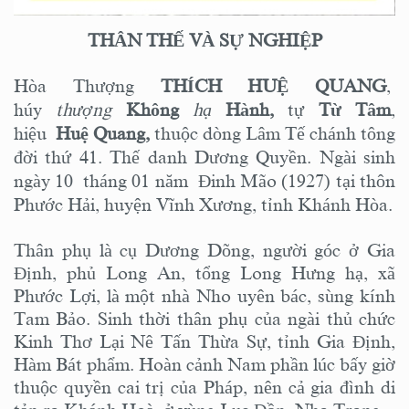
THÂN THẾ VÀ SỰ NGHIỆP
Hòa Thượng
THÍCH HUỆ QUANG
,
húy
thượng
Không
hạ
Hành,
tự
Từ Tâm
,
hiệu
Huệ Quang,
thuộc dòng Lâm Tế chánh tông
đời thứ 41. Thế danh Dương Quyền. Ngài sinh
ngày 10 tháng 01 năm Đinh Mão (1927) tại thôn
Phước Hải, huyện Vĩnh Xương, tỉnh Khánh Hòa.
Thân phụ là cụ Dương Dõng, người góc ở Gia
Định, phủ Long An, tổng Long Hưng hạ, xã
Phước Lợi, là một nhà Nho uyên bác, sùng kính
Tam Bảo. Sinh thời thân phụ của ngài thủ chức
Kinh Thơ Lại Nê Tấn Thừa Sự, tỉnh Gia Định,
Hàm Bát phẩm. Hoàn cảnh Nam phần lúc bấy giờ
thuộc quyền cai trị của Pháp, nên cả gia đình di