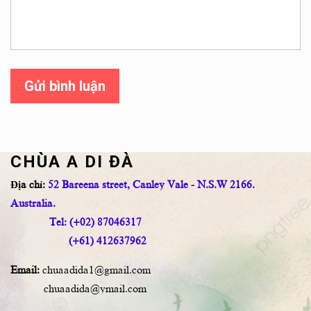
Gửi bình luận
CHÙA A DI ĐÀ
Địa chỉ:
52 Bareena street, Canley Vale - N.S.W 2166.
Australia.
Tel: (+02) 87046317
(+61) 412637962
Email:
chuaadida1@gmail.com
chuaadida@ymail.com