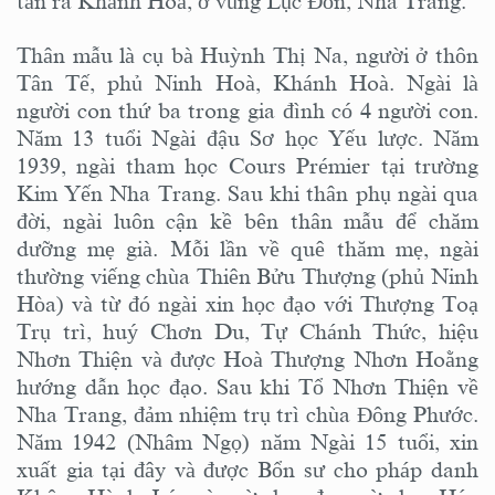
tản ra Khánh Hoà, ở vùng Lục Đồn, Nha Trang.
Thân mẫu là cụ bà Huỳnh Thị Na, người ở thôn
Tân Tế, phủ Ninh Hoà, Khánh Hoà. Ngài là
người con thứ ba trong gia đình có 4 người con.
Năm 13 tuổi Ngài đậu Sơ học Yếu lược. Năm
1939, ngài tham học Cours Prémier tại trường
Kim Yến Nha Trang. Sau khi thân phụ ngài qua
đời, ngài luôn cận kề bên thân mẫu để chăm
dưỡng mẹ già. Mỗi lần về quê thăm mẹ, ngài
thường viếng chùa Thiên Bửu Thượng (phủ Ninh
Hòa) và từ đó ngài xin học đạo với Thượng Toạ
Trụ trì, huý Chơn Du, Tự Chánh Thức, hiệu
Nhơn Thiện và được Hoà Thượng Nhơn Hoằng
hướng dẫn học đạo. Sau khi Tổ Nhơn Thiện về
Nha Trang, đảm nhiệm trụ trì chùa Đông Phước.
Năm 1942 (Nhâm Ngọ) năm Ngài 15 tuổi, xin
xuất gia tại đây và được Bổn sư cho pháp danh