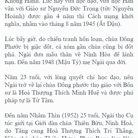
Không Hành. Lúc này vừa học đạo, vừa học Hán
văn với Giáo sư Nguyễn Đức Trọng (tức Nguyễn
Hoành) được gần 4 năm thì Cách mạng khởi
nghĩa, nhằm vào tháng 8 năm 1945 (Ất Dậu).
Lúc bấy giờ, do chiến tranh hổn loạn, chùa Đông
Phước bị giặc đốt, cả xóm gần chùa cũng bị đốt
phá. Ngài đưa mẫu thân về Ninh Hòa để lánh
nạn. Đến năm 1948 (Mậu Tý) mẹ Ngài qua đời.
Năm 23 tuổi, với lòng quyết chí học đạo, nên
Ngài trở về lại chùa Đông phước thọ giáo với Bổn
sư là Hoà Thượng Thích Minh Huệ và được phú
pháp tự là Từ Tâm.
Đến năm Nhâm Thìn (1952) 25 tuổi, Ngài thọ Cụ
túc giới tại Giới đàn chùa Thiên Bửu, Ninh Hoà,
do Tăng cang Hoà Thượng Thích Trí Thắng,