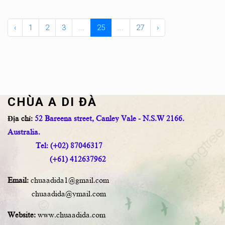
‹
1
2
3
...
25
...
27
›
CHÙA A DI ĐÀ
Địa chỉ:
52 Bareena street, Canley Vale - N.S.W 2166.
Australia.
Tel: (+02) 87046317
(+61) 412637962
Email:
chuaadida1@gmail.com
chuaadida@ymail.com
Website:
www.chuaadida.com