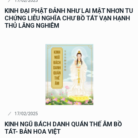
17/02/2025
KINH ĐẠI PHẬT ĐẢNH NHƯ LAI MẬT NHƠN TU
CHỨNG LIỄU NGHĨA CHƯ BỒ TÁT VẠN HẠNH
THỦ LĂNG NGHIÊM
17/02/2025
KINH NGŨ BÁCH DANH QUÁN THẾ ÂM BỒ
TÁT- BẢN HOA VIỆT