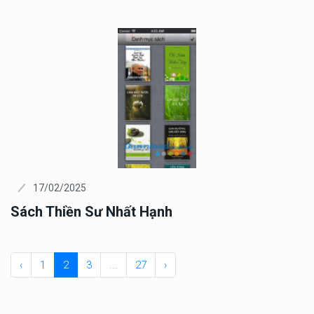
17/02/2025
Sách Thiền Sư Nhất Hạnh
‹
1
2
3
...
27
›