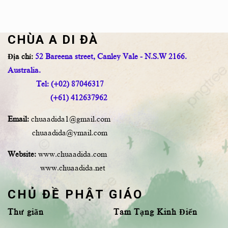
CHÙA A DI ĐÀ
Địa chỉ:
52 Bareena street, Canley Vale - N.S.W 2166.
Australia.
Tel: (+02) 87046317
(+61) 412637962
Email:
chuaadida1@gmail.com
chuaadida@ymail.com
Website:
www.chuaadida.com
www.chuaadida.net
CHỦ ĐỀ PHẬT GIÁO
Thư giãn
Tam Tạng Kinh Điển