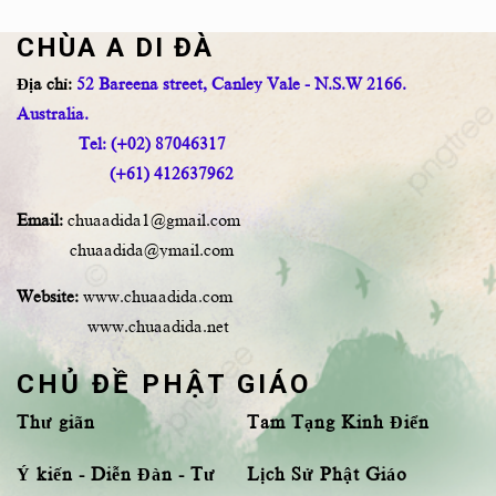
CHÙA A DI ĐÀ
Địa chỉ:
52 Bareena street, Canley Vale - N.S.W 2166.
Australia.
Tel: (+02) 87046317
(+61) 412637962
Email:
chuaadida1@gmail.com
chuaadida@ymail.com
Website:
www.chuaadida.com
www.chuaadida.net
CHỦ ĐỀ PHẬT GIÁO
Thư giãn
Tam Tạng Kinh Điển
Ý kiến - Diễn Đàn - Tư
Lịch Sử Phật Giáo