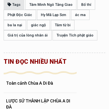
Tags
Tâm Minh Ngô Tằng Giao
Bố thí
Phật Độc Giác
Hy Mã Lạp Sơn
ác ma
ba la nại
giác ngộ
Tâm từ bi
Giá trị của lòng nhân ái
Truyện Tích phật giáo
TIN ĐỌC NHIỀU NHẤT
Toàn cảnh Chùa A Di Đà
LƯỢC SỬ THÀNH LẬP CHÙA A DI
ĐÀ