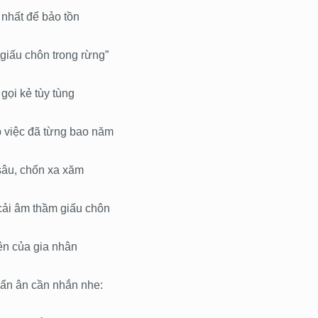
nhất để bảo tồn
giấu chôn trong rừng”
gọi kẻ tùy tùng
p việc đã từng bao năm
sâu, chốn xa xăm
cải âm thầm giấu chôn
ên của gia nhân
cẩn ân cần nhắn nhe: