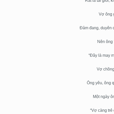
Rất là tài giỏi,
Vợ ông g
Đảm đang, duyên d
Nên ông 
“Đây là may m
Vợ chồng 
Ông yêu, ông q
Một ngày ôn
“Vợ càng trẻ 