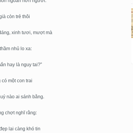
 khôn ngoan hơn người.
ià còn trẻ thôi
áng, xinh tươi, mượt mà
thầm nhủ lo xa:
ắn hay là nguy tai?”
có một con trai
uý nào ai sánh bằng.
g chợt nghĩ rằng:
đẹp lại càng khó tin