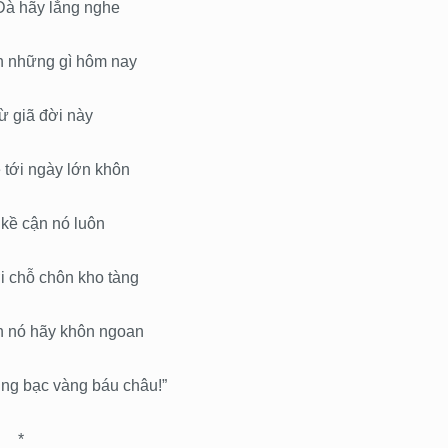
Đà hãy lắng nghe
n những gì hôm nay
từ giã đời này
ẽ tới ngày lớn khôn
kề cận nó luôn
i chỗ chôn kho tàng
 nó hãy khôn ngoan
ng bạc vàng báu châu!”
*