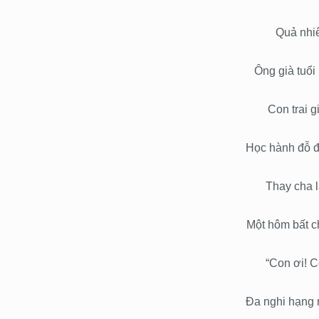
Quả nhiê
Ông già tuổi 
Con trai g
Học hành đỗ đạ
Thay cha l
Một hôm bất c
“Con ơi! 
Đa nghi hạng 