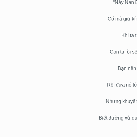
“Này Nan 
Cố mà giữ kí
Khi ta 
Con ta rồi s
Bạn nên 
Rồi đưa nó tớ
Nhưng khuyên
Biết đường xử dụ