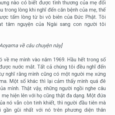
 nhưng nào có biết được tình thương của mẹ đối
au trong lòng khi nghĩ đến căn bệnh của mẹ, thế
được tấm lòng từ bi vô biên của Đức Phật. Tôi
ạt tâm nguyện của Ngài sang con người tôi
a Aoyama về câu chuyện này]
 đó về mẹ mình vào năm 1969. Hầu hết trong số
được nước mắt. Tất cả chúng tôi đều nghĩ đến
 tự nghĩ rằng mình cũng có một người mẹ xứng
ma. Một số khác thì lại cảm thấy mình quá đê
ủa mình. Thật vậy, những người ngồi nghe câu
ề mẹ hiện lên với họ cũng thật đa dạng. Một đứa
ủa nó vẫn còn tinh khiết, thì người đầu tiên mà
i gần gũi nhất với nó trên phương diện thân