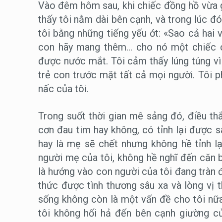
Vào đêm hôm sau, khi chiếc đồng hồ vừa gõ
thấy tôi nằm dài bên cạnh, và trong lúc đó
tôi bằng những tiếng yếu ớt: «Sao cả hai 
con hãy mang thêm… cho nó một chiếc c
được nước mắt. Tôi cảm thấy lúng túng vì
trẻ con trước mặt tất cả mọi người. Tôi p
nấc của tôi.
Trong suốt thời gian mê sảng đó, điều t
cơn đau tim hay không, có tỉnh lại được s
hay là mẹ sẽ chết nhưng không hề tỉnh lại
người mẹ của tôi, không hề nghĩ đến căn 
là hướng vào con người của tôi đang tràn 
thức được tình thương sâu xa và lòng vị t
sống không còn là một vấn đề cho tôi nữa
tôi không hối hả đến bên cạnh giường c