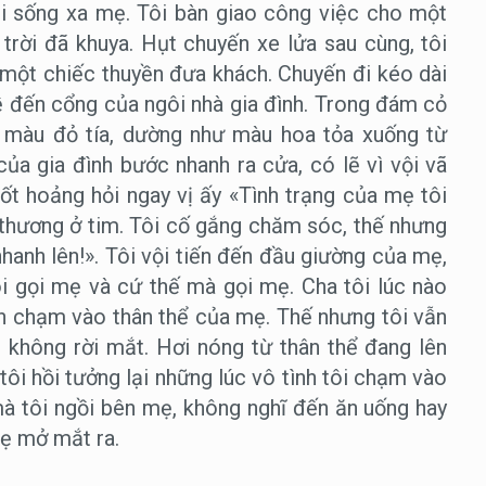
hải sống xa mẹ. Tôi bàn giao công việc cho một
 trời đã khuya. Hụt chuyến xe lửa sau cùng, tôi
n một chiếc thuyền đưa khách. Chuyến đi kéo dài
ề đến cổng của ngôi nhà gia đình. Trong đám cỏ
a màu đỏ tía, dường như màu hoa tỏa xuống từ
của gia đình bước nhanh ra cửa, có lẽ vì vội vã
ốt hoảng hỏi ngay vị ấy «Tình trạng của mẹ tôi
 thương ở tim. Tôi cố gắng chăm sóc, thế nhưng
hanh lên!». Tôi vội tiến đến đầu giường của mẹ,
i gọi mẹ và cứ thế mà gọi mẹ. Cha tôi lúc nào
n chạm vào thân thể của mẹ. Thế nhưng tôi vẫn
ẹ không rời mắt. Hơi nóng từ thân thể đang lên
tôi hồi tưởng lại những lúc vô tình tôi chạm vào
à tôi ngồi bên mẹ, không nghĩ đến ăn uống hay
mẹ mở mắt ra.