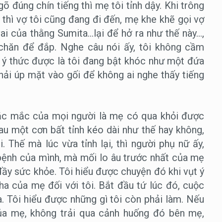
 đúng chín tiếng thì mẹ tôi tỉnh dậy. Khi trông
 thì vợ tôi cũng đang đi đến, mẹ khe khẽ gọi vợ
vai của thằng Sumita…lại để hở ra như thế này…,
hăn để đắp. Nghe câu nói ấy, tôi không cầm
 ý thức được là tôi đang bật khóc như một đứa
hải úp mặt vào gối để không ai nghe thấy tiếng
hắc mắc của mọi người là mẹ có qua khỏi được
au một cơn bất tỉnh kéo dài như thế hay không,
. Thế mà lúc vừa tỉnh lại, thì người phụ nữ ấy,
bệnh của mình, mà mối lo âu trước nhất của mẹ
đầy sức khỏe. Tôi hiểu được chuyện đó khi vụt ý
ha của mẹ đối với tôi. Bắt đầu tứ lúc đó, cuộc
. Tôi hiểu được những gì tôi còn phải làm. Nếu
ủa mẹ, không trải qua cảnh huống đó bên mẹ,