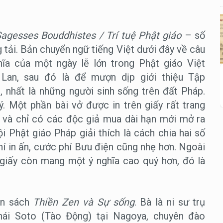
Sagesses Bouddhistes
/ Trí tuệ Phật giáo
– số
 tải. Bản chuyển ngữ tiếng Việt dưới đây về câu
ghĩa của một ngày lễ lớn trong Phật giáo Việt
Lan, sau đó là để mượn dịp giới thiệu Tập
, nhất là những người sinh sống trên đất Pháp.
. Một phần bài vở được in trên giấy rất trang
 và chỉ có các độc giả mua dài hạn mới mở ra
 Phật giáo Pháp giải thích là cách chia hai số
hí in ấn, cước phí Bưu điện cũng nhẹ hơn. Ngoài
 giấy còn mang một ý nghĩa cao quý hơn, đó là
yển sách
Thiền Zen và Sự sống
. Bà là ni sư trụ
phái Soto (Tào Động) tại Nagoya, chuyên đào