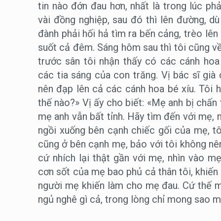
tin nào đớn đau hơn, nhất là trong lúc p
vài đồng nghiệp, sau đó thì lên đường, dù
đành phải hối hả tìm ra bến cảng, trèo lê
suốt cả đêm. Sáng hôm sau thì tôi cũng v
trước sân tôi nhận thấy có các cánh ho
các tia sáng của con trăng. Vị bác sĩ già 
nên đạp lên cả các cánh hoa bé xíu. Tôi h
thế nào?» Vị ấy cho biết: «Mẹ anh bị chấn
mẹ anh vẫn bất tỉnh. Hãy tìm đến với mẹ, n
ngồi xuống bên cạnh chiếc gối của mẹ, tô
cũng ở bên cạnh mẹ, bảo với tôi không nê
cứ nhích lại thật gần với mẹ, nhìn vào m
cơn sốt của mẹ bao phủ cả thân tôi, khiến 
người mẹ khiến làm cho mẹ đau. Cứ thế m
ngủ nghê gì cả, trong lòng chỉ mong sao 