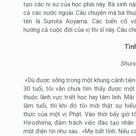
tạo các ni sư của học phái này. Bà sinh n
cả các nước ngoài. Câu chuyện mà bà thuật
tên là Sumita Aoyama. Các biến cố và
hướng cả cuộc đời của vị thi sĩ này. Câu ch
Tìn
Shun
«Dù được sống trong một khung cảnh tiện 
30 tuổi, tôi vẫn chưa tìm thấy được một 
thuộc lãnh vực triết học hay tâm linh. Mã
lăm tuổi, thì khi đó tôi mới thật sự h
thức của một vị Phật. Vào thời bấy giờ t
Hiroshima, đảm trách việc đào tạo nhân
một điện tín như sau : «Mẹ bất tỉnh. Nếu 