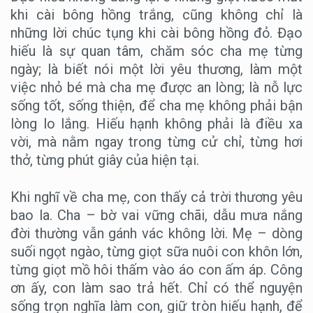
khi cài bông hồng trắng, cũng không chỉ là
những lời chúc tụng khi cài bông hồng đỏ. Đạo
hiếu là sự quan tâm, chăm sóc cha mẹ từng
ngày; là biết nói một lời yêu thương, làm một
việc nhỏ bé mà cha mẹ được an lòng; là nỗ lực
sống tốt, sống thiện, để cha mẹ không phải bận
lòng lo lắng. Hiếu hạnh không phải là điều xa
vời, mà nằm ngay trong từng cử chỉ, từng hơi
thở, từng phút giây của hiện tại.
Khi nghĩ về cha mẹ, con thấy cả trời thương yêu
bao la. Cha – bờ vai vững chãi, dẫu mưa nắng
đời thường vẫn gánh vác không lời. Mẹ – dòng
suối ngọt ngào, từng giọt sữa nuôi con khôn lớn,
từng giọt mồ hôi thấm vào áo con ấm áp. Công
ơn ấy, con làm sao trả hết. Chỉ có thể nguyện
sống trọn nghĩa làm con, giữ tròn hiếu hạnh, để