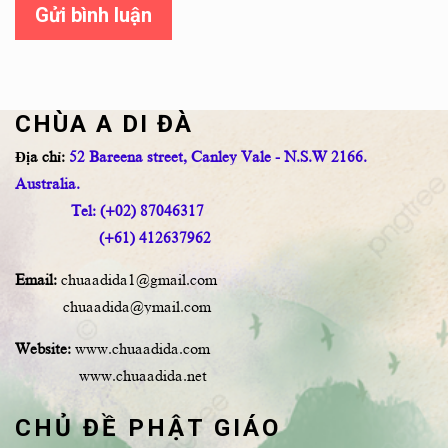
Gửi bình luận
CHÙA A DI ĐÀ
Địa chỉ:
52 Bareena street, Canley Vale - N.S.W 2166.
Australia.
Tel: (+02) 87046317
(+61) 412637962
Email:
chuaadida1@gmail.com
chuaadida@ymail.com
Website:
www.chuaadida.com
www.chuaadida.net
CHỦ ĐỀ PHẬT GIÁO