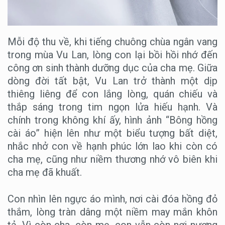
Mỗi độ thu về, khi tiếng chuông chùa ngân vang
trong mùa Vu Lan, lòng con lại bồi hồi nhớ đến
công ơn sinh thành dưỡng dục của cha mẹ. Giữa
dòng đời tất bật, Vu Lan trở thành một dịp
thiêng liêng để con lắng lòng, quán chiếu và
thắp sáng trong tim ngọn lửa hiếu hạnh. Và
chính trong không khí ấy, hình ảnh “Bông hồng
cài áo” hiện lên như một biểu tượng bất diệt,
nhắc nhở con về hạnh phúc lớn lao khi còn có
cha mẹ, cũng như niềm thương nhớ vô biên khi
cha mẹ đã khuất.
Con nhìn lên ngực áo mình, nơi cài đóa hồng đỏ
thắm, lòng tràn dâng một niềm may mắn khôn
tả. Vì còn cha, còn mẹ, con vẫn còn nơi nương