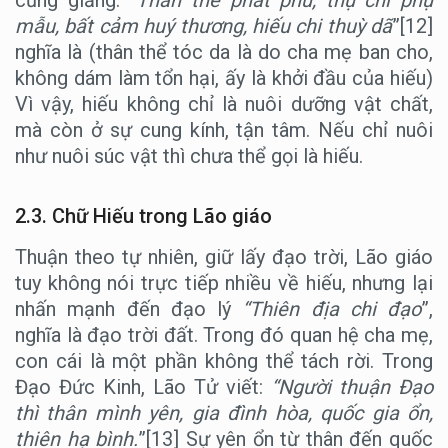
cũng giảng:
“Thân thể phát phu, thụ chi phụ
mẫu, bất cảm huý thương, hiếu chi thuỳ dã
”[12]
nghĩa là (thân thể tóc da là do cha mẹ ban cho,
không dám làm tổn hại, ấy là khởi đầu của hiếu)
Vì vậy, hiếu không chỉ là nuôi dưỡng vật chất,
mà còn ở sự cung kính, tận tâm. Nếu chỉ nuôi
như nuôi súc vật thì chưa thể gọi là hiếu.
2.3. Chữ Hiếu trong Lão giáo
Thuận theo tự nhiên, giữ lấy đạo trời, Lão giáo
tuy không nói trực tiếp nhiều về hiếu, nhưng lại
nhấn mạnh đến đạo lý
“Thiên địa chi đạo
”,
nghĩa là đạo trời đất. Trong đó quan hệ cha mẹ,
con cái là một phần không thể tách rời. Trong
Đạo Đức Kinh, Lão Tử viết:
“Người thuận Đạo
thì thân mình yên, gia đình hòa, quốc gia ổn,
thiên hạ bình.
”[13] Sự yên ổn từ thân đến quốc