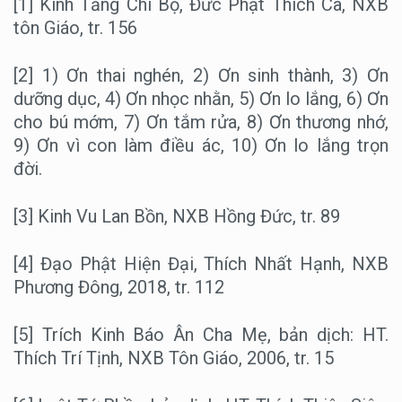
[1] Kinh Tăng Chi Bộ, Đức Phật Thích Ca, NXB
tôn Giáo, tr. 156
[2] 1) Ơn thai nghén, 2) Ơn sinh thành, 3) Ơn
dưỡng dục, 4) Ơn nhọc nhằn, 5) Ơn lo lắng, 6) Ơn
cho bú mớm, 7) Ơn tắm rửa, 8) Ơn thương nhớ,
9) Ơn vì con làm điều ác, 10) Ơn lo lắng trọn
đời.
[3] Kinh Vu Lan Bồn, NXB Hồng Đức, tr. 89
[4] Đạo Phật Hiện Đại, Thích Nhất Hạnh, NXB
Phương Đông, 2018, tr. 112
[5] Trích Kinh Báo Ân Cha Mẹ, bản dịch: HT.
Thích Trí Tịnh, NXB Tôn Giáo, 2006, tr. 15