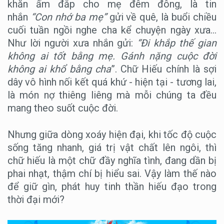
khăn ấm đắp cho mẹ đêm đông, là tin
nhắn
“Con nhớ ba mẹ”
gửi về quê, là buổi chiều
cuối tuần ngồi nghe cha kể chuyện ngày xưa...
Như lời người xưa nhắn gửi:
“Đi khắp thế gian
không ai tốt bằng mẹ. Gánh nặng cuộc đời
không ai khổ bằng cha
”. Chữ Hiếu chính là sợi
dây vô hình nối kết quá khứ - hiện tại - tương lai,
là món nợ thiêng liêng mà mỗi chúng ta đều
mang theo suốt cuộc đời.
Nhưng giữa dòng xoáy hiện đại, khi tốc độ cuộc
sống tăng nhanh, giá trị vật chất lên ngôi, thì
chữ hiếu là một chữ đầy nghĩa tình, đang dần bị
phai nhạt, thậm chí bị hiểu sai. Vậy làm thế nào
để giữ gìn, phát huy tinh thần hiếu đạo trong
thời đại mới?