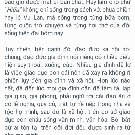
bao giờ được mất đi bản chất. Hãy làm cho chữ
“
Hiếu”
không chỉ sống trong sách vở, chùa chiền
hay lễ Vu Lan, mà sống trong từng bữa cơm,
từng cuộc trò chuyện và từng hơi thở của đời
sống hiện đại hôm nay.
Tuy nhiên, bên cạnh đó, đạo đức xã hội nói
chung, đạo đức gia đình nói riêng có nhiều biểu
hiện suy thoái, xuống cấp. Nhiều gia đình đã lơ
là việc giáo dục con cái nên đã xảy ra không ít
phiền lụy đến gia đình và xã hội. Hơn lúc nào
hết, đã đến lúc mọi gia đình cần để tâm tái lập
gia giáo, gia phong, phải nghĩ tới cái đạo ăn ở
có lễ nghĩa, quy củ, trật tự nề nếp trong nhà và
tộc họ mình, sau đó là xã hội, trên cơ sở giáo
dục con cháu sống văn minh, văn hóa. Bởi bất
cứ ai tồn tại trên cõi đời đều được sinh ra từ