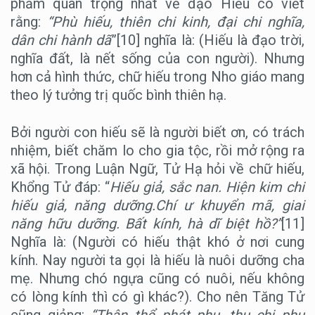
phẩm quan trọng nhất về đạo Hiếu có viết
rằng:
“Phù hiếu, thiên chi kinh, đại chi nghĩa,
dân chi hành dã
”[10] nghĩa là: (Hiếu là đạo trời,
nghĩa đất, là nết sống của con người). Nhưng
hơn cả hình thức, chữ hiếu trong Nho giáo mang
theo lý tưởng trị quốc bình thiên hạ.
Bởi người con hiếu sẽ là người biết ơn, có trách
nhiệm, biết chăm lo cho gia tộc, rồi mở rộng ra
xã hội. Trong Luận Ngữ, Tử Hạ hỏi về chữ hiếu,
Khổng Tử đáp: “
Hiếu giả, sắc nan. Hiện kim chi
hiếu giả, năng dưỡng.Chí ư khuyển mã, giai
năng hữu dưỡng. Bất kính, hà dĩ biệt hồ?”
[11]
Nghĩa là: (Người có hiếu thật khó ở nơi cung
kính. Nay người ta gọi là hiếu là nuôi dưỡng cha
mẹ. Nhưng chó ngựa cũng có nuôi, nếu không
có lòng kính thì có gì khác?). Cho nên Tăng Tử