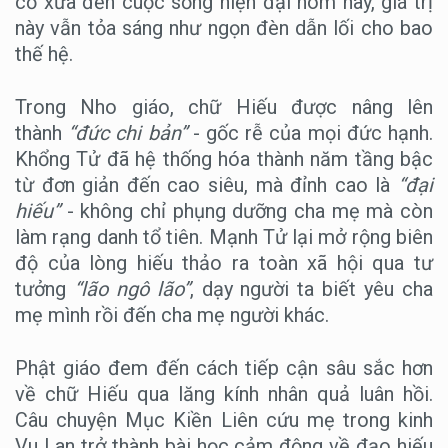
cổ xưa đến cuộc sống hiện đại hôm nay, giá trị
này vẫn tỏa sáng như ngọn đèn dẫn lối cho bao
thế hệ.
Trong Nho giáo, chữ Hiếu được nâng lên
thành
“đức chi bản”
- gốc rễ của mọi đức hạnh.
Khổng Tử đã hệ thống hóa thành năm tầng bậc
từ đơn giản đến cao siêu, mà đỉnh cao là
“đại
hiếu”
- không chỉ phụng dưỡng cha mẹ mà còn
làm rạng danh tổ tiên. Mạnh Tử lại mở rộng biên
độ của lòng hiếu thảo ra toàn xã hội qua tư
tưởng
“lão ngô lão”
, dạy người ta biết yêu cha
mẹ mình rồi đến cha mẹ người khác.
Phật giáo đem đến cách tiếp cận sâu sắc hơn
về chữ Hiếu qua lăng kính nhân quả luân hồi.
Câu chuyện Mục Kiền Liên cứu mẹ trong kinh
Vu Lan trở thành bài học cảm động về đạo hiếu