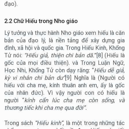
đạo).
2.2 Chữ Hiếu trong Nho giáo
Lý tưởng và thực hành Nho giáo xem hiếu là căn
bản của đạo lý, là nền tảng để xây dựng gia
đình, xã hội và quốc gia. Trong Hiếu Kinh, Khổng
Tử nói:
“Hiếu giả, thiện chi bản dã.
”[8] (Hiếu là
gốc của mọi điều thiện). và Trong Luận Ngữ,
Học Nhi, Khổng Tử còn dạy rằng: “
Hiếu dễ giả,
kỳ vi nhân chi bản dư”
[9] Nghĩa là (Người có
hiếu với cha mẹ, kính thuân anh em, ấy là gốc
của nhân đức). Vì vậy người con có hiếu là
người “
kính cẩn lúc cha mẹ còn sống, và
thương tiếc khi cha mẹ qua đời”.
Trong sách
“Hiếu kinh”,
là một trong những tác