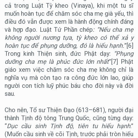
cả trong Luật Tỳ kheo (Vinaya), khi một tu sĩ
muốn hoàn tục để chăm sóc cha mẹ già yếu, thì
điều đó vẫn được xem là hành động chính đáng
và hợp đạo. Luật Tứ Phần chép
: “Nếu cha mẹ
không người nương tựa, tỳ kheo có thể xả y
hoàn tục để phụng dưỡng, đó là hiếu hạnh.
”[6]
Trong kinh Thiện sinh, đức Phật dạy:
“Phụng
dưỡng cha mẹ là phúc đức lớn nhất
”[7] Phật
giáo xem việc chăm sóc cha mẹ không chỉ là
nghĩa vụ mà còn tạo ra công đức lớn lao, giúp
người con tích luỹ phúc báu cho đời này và đời
sau.
Cho nên, Tổ sư Thiện Đạo (613–681), người đại
thành Tịnh độ tông Trung Quốc, cũng từng dạy:
“
Dục cầu sinh Tịnh độ, tiên tu hiếu hạnh
.”
(Muốn cầu sinh về cõi Tịnh, trước phải tròn hiếu