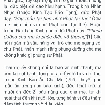
Phật giáo, tuy đặt trọng tâm ở giải thoát, nhưng
lại đặc biệt đề cao hiếu hạnh. Trong kinh Nhẫn
Nhục (thuộc Kinh Tạp Bảo Tạng), đức Phật
dạy:
“Phụ mẫu tại tiền như Phật tại thế.”
(Cha
mẹ hiện tiền ví như Phật còn tại thế). Hoặc
trong Đại Tạng Kinh ghi lại lời Phật dạy:
“Phụng
dưỡng cha mẹ là phúc điền vô thượng
”[1] Câu
nói ngắn mà sâu, nâng vai trò cha mẹ ngang với
chư Phật, nhấn mạnh rằng phụng dưỡng cha mẹ
không khác gì phụng sự Phật.
Thái độ ấy không chỉ là báo ân sinh thành, mà
còn là một hành động tu tập đầy từ bi và trí tuệ.
Trong Kinh Báo Ân Cha Mẹ (Phật thuyết phụ
mẫu ân trọng nan báo kinh), đức Phật mô tả
mười ân đức[2] sâu nặng của cha mẹ, từ khi
hoài thai đến khi nuôi lớn, từng hành vi đều thấm
đẫm tình thương vô điều kiện.