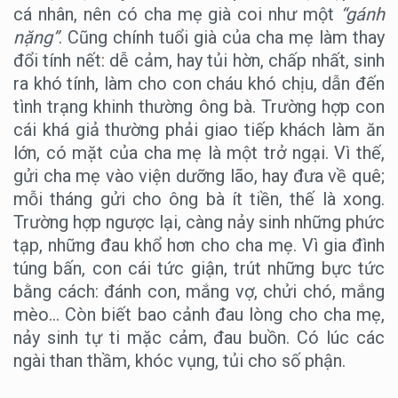
cá nhân, nên có cha mẹ già coi như một
“gánh
nặng”
. Cũng chính tuổi già của cha mẹ làm thay
đổi tính nết: dễ cảm, hay tủi hờn, chấp nhất, sinh
ra khó tính, làm cho con cháu khó chịu, dẫn đến
tình trạng khinh thường ông bà. Trường hợp con
cái khá giả thường phải giao tiếp khách làm ăn
lớn, có mặt của cha mẹ là một trở ngại. Vì thế,
gửi cha mẹ vào viện dưỡng lão, hay đưa về quê;
mỗi tháng gửi cho ông bà ít tiền, thế là xong.
Trường hợp ngược lại, càng nảy sinh những phức
tạp, những đau khổ hơn cho cha mẹ. Vì gia đình
túng bấn, con cái tức giận, trút những bực tức
bằng cách: đánh con, mắng vợ, chửi chó, mắng
mèo… Còn biết bao cảnh đau lòng cho cha mẹ,
nảy sinh tự ti mặc cảm, đau buồn. Có lúc các
ngài than thầm, khóc vụng, tủi cho số phận.