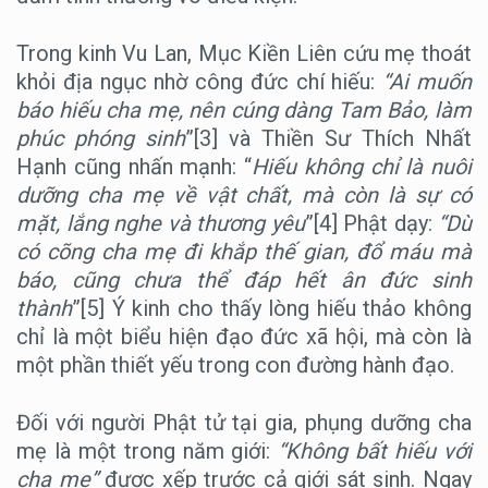
Trong kinh Vu Lan, Mục Kiền Liên cứu mẹ thoát
khỏi địa ngục nhờ công đức chí hiếu:
“Ai muốn
báo hiếu cha mẹ, nên cúng dàng Tam Bảo, làm
phúc phóng sinh
”[3] và Thiền Sư Thích Nhất
Hạnh cũng nhấn mạnh: “
Hiếu không chỉ là nuôi
dưỡng cha mẹ về vật chất, mà còn là sự có
mặt, lắng nghe và thương yêu
”[4] Phật dạy:
“Dù
có cõng cha mẹ đi khắp thế gian, đổ máu mà
báo, cũng chưa thể đáp hết ân đức sinh
thành
”[5] Ý kinh cho thấy lòng hiếu thảo không
chỉ là một biểu hiện đạo đức xã hội, mà còn là
một phần thiết yếu trong con đường hành đạo.
Đối với người Phật tử tại gia, phụng dưỡng cha
mẹ là một trong năm giới:
“Không bất hiếu với
cha mẹ”
được xếp trước cả giới sát sinh. Ngay