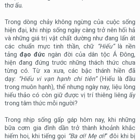
thơ ấu.
Trong dòng chảy không ngừng của cuộc sống
hiện đại, khi nhịp sống ngày càng trở nên hối hả
và những giá trị vật chất dường như đang lấn át
các chuẩn mực tinh thần, chữ
“Hiếu”
là nền
tảng
đạo đức
ngàn đời của dân tộc Á Đông,
hiện đang đứng trước những thách thức chưa
từng có. Từ xa xưa, các bậc thánh hiền đã
dạy:
“Hiếu vi vạn hạnh chi tiên”
(Hiếu là đầu
trong muôn hạnh), thế nhưng ngày nay, liệu lòng
hiếu thảo có còn giữ được vị trí thiêng liêng ấy
trong tâm thức mỗi người?
Trong nhịp sống gấp gáp hôm nay, khi những
bữa cơm gia đình dần trở thành khoảnh khắc
hiếm hoi, khi tiếng gọi
“Ba ơi! Mẹ ơi!
” đôi khi bị