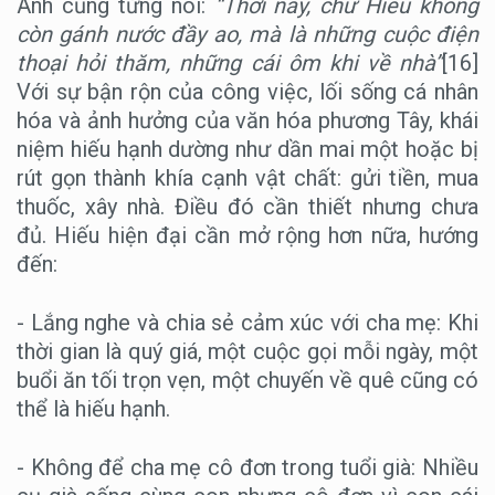
Ánh cũng từng nói:
“Thời nay, chữ Hiếu không
còn gánh nước đầy ao, mà là những cuộc điện
thoại hỏi thăm, những cái ôm khi về nhà”
[16]
Với sự bận rộn của công việc, lối sống cá nhân
hóa và ảnh hưởng của văn hóa phương Tây, khái
niệm hiếu hạnh dường như dần mai một hoặc bị
rút gọn thành khía cạnh vật chất: gửi tiền, mua
thuốc, xây nhà. Điều đó cần thiết nhưng chưa
đủ. Hiếu hiện đại cần mở rộng hơn nữa, hướng
đến:
- Lắng nghe và chia sẻ cảm xúc với cha mẹ: Khi
thời gian là quý giá, một cuộc gọi mỗi ngày, một
buổi ăn tối trọn vẹn, một chuyến về quê cũng có
thể là hiếu hạnh.
- Không để cha mẹ cô đơn trong tuổi già: Nhiều