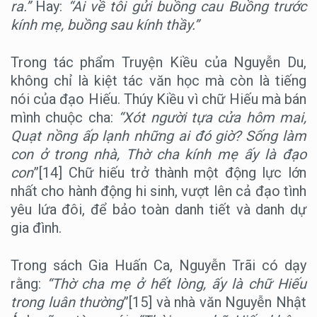
ra.”
Hay:
“Ai về tôi gửi buồng cau Buồng trước
kính mẹ, buồng sau kính thầy.”
Trong tác phẩm Truyện Kiều của Nguyễn Du,
không chỉ là kiệt tác văn học mà còn là tiếng
nói của đạo Hiếu. Thúy Kiều vì chữ Hiếu mà bán
mình chuộc cha:
“Xót người tựa cửa hôm mai,
Quạt nồng ấp lạnh những ai đó giờ? Sống làm
con ở trong nhà, Thờ cha kính mẹ ấy là đạo
con
”[14] Chữ hiếu trở thành một động lực lớn
nhất cho hành động hi sinh, vượt lên cả đạo tình
yêu lứa đôi, để bảo toàn danh tiết và danh dự
gia đình.
Trong sách Gia Huấn Ca, Nguyễn Trãi có dạy
rằng:
“Thờ cha mẹ ở hết lòng, ấy là chữ Hiếu
trong luân thường
”[15] và nhà văn Nguyễn Nhật