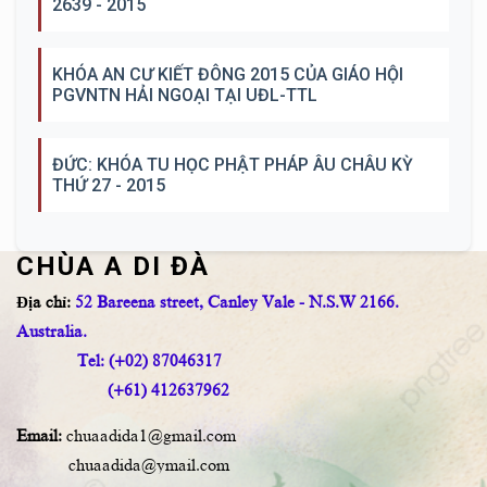
2639 - 2015
KHÓA AN CƯ KIẾT ĐÔNG 2015 CỦA GIÁO HỘI
PGVNTN HẢI NGOẠI TẠI UĐL-TTL
ĐỨC: KHÓA TU HỌC PHẬT PHÁP ÂU CHÂU KỲ
THỨ 27 - 2015
CHÙA A DI ĐÀ
Địa chỉ:
52 Bareena street, Canley Vale - N.S.W 2166.
Australia.
Tel: (+02) 87046317
(+61) 412637962
Email:
chuaadida1@gmail.com
chuaadida@ymail.com