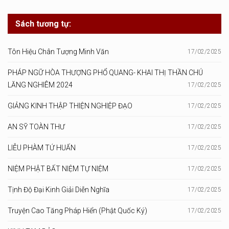
Sách tương tự:
Tôn Hiệu Chân Tượng Minh Văn
17/02/2025
PHÁP NGỮ HÒA THƯỢNG PHỔ QUANG- KHAI THỊ THẦN CHÚ
LĂNG NGHIÊM 2024
17/02/2025
GIẢNG KINH THẬP THIỆN NGHIỆP ĐẠO
17/02/2025
AN SỸ TOÀN THƯ
17/02/2025
LIỄU PHÀM TỨ HUẤN
17/02/2025
NIỆM PHẬT BẤT NIỆM TỰ NIỆM
17/02/2025
Tịnh Độ Đại Kinh Giải Diễn Nghĩa
17/02/2025
Truyện Cao Tăng Pháp Hiển (Phật Quốc Ký)
17/02/2025