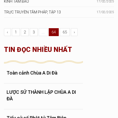
KINH TAM BẢO
17/02/2025
TRỰC TRUYỀN TÂM PHÁP, TẬP 13
17/02/2025
‹
1
2
3
...
64
65
›
TIN ĐỌC NHIỀU NHẤT
Toàn cảnh Chùa A Di Đà
LƯỢC SỬ THÀNH LẬP CHÙA A DI
ĐÀ
Tiểu sử cố Phật tử Tâm Biên