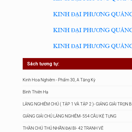
KINH ĐẠI PHƯƠNG QUẢNG
KINH ĐẠI PHƯƠNG QUẢNG
KINH ĐẠI PHƯƠNG QUẢNG
Sách tương tự:
Kinh Hoa Nghiêm - Phẩm 30, A Tăng Kỳ
Bình Thiên Hạ
LĂNG NGHIÊM CHÚ ( TẬP 1 VÀ TẬP 2 )- GIẢNG GIẢI TRỌN 
GIẢNG GIẢI CHÚ LĂNG NGHIÊM- 554 CÂU KỆ TỤNG
THẦN CHÚ THỦ NHÃN ĐẠI BI- 42 TRANH VẼ