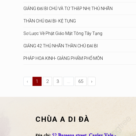
GIẢNG ĐẠI BI CHÚ VÀ TỨ THẬP NHỊ THỦ NHÃN
THẦN CHÚ ĐẠI BI- KỆ TỤNG
Sơ Lược Về Phật Giáo Mật Tông Tây Tạng
GIẢNG 42 THỦ NHÃN THẦN CHÚ ĐẠI BI
PHÁP HOA KINH- GIẢNG PHẨM PHỔ MÔN
‹
1
2
3
...
65
›
CHÙA A DI ĐÀ
Địa chỉ:
52 Bareena street, Canley Vale -