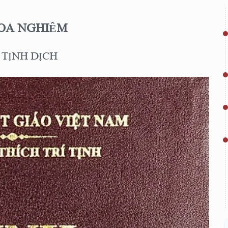
OA NGHIÊM
 TỊNH DỊCH