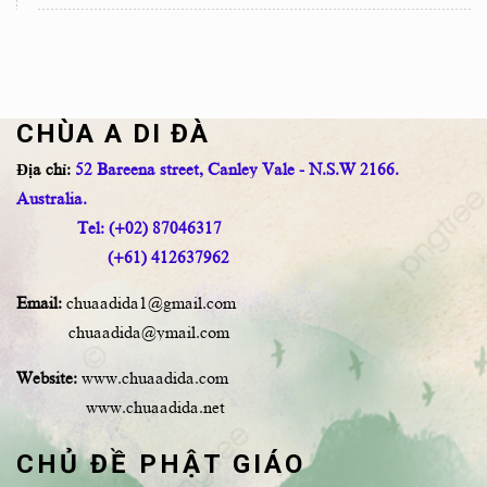
CHÙA A DI ĐÀ
Địa chỉ:
52 Bareena street, Canley Vale - N.S.W 2166.
Australia.
Tel: (+02) 87046317
(+61) 412637962
Email:
chuaadida1@gmail.com
chuaadida@ymail.com
Website:
www.chuaadida.com
www.chuaadida.net
CHỦ ĐỀ PHẬT GIÁO