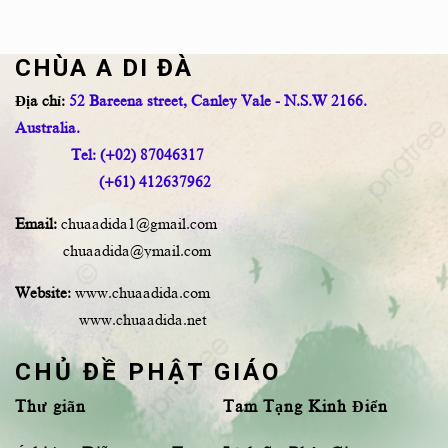
CHÙA A DI ĐÀ
Địa chỉ:
52 Bareena street, Canley Vale - N.S.W 2166.
Australia.
Tel: (+02) 87046317
(+61) 412637962
Email:
chuaadida1@gmail.com
chuaadida@ymail.com
Website:
www.chuaadida.com
www.chuaadida.net
CHỦ ĐỀ PHẬT GIÁO
Thư giãn
Tam Tạng Kinh Điển