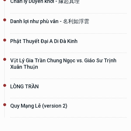
Chân lý Duyên khởi - 緣起真理
Danh lợi như phù vân - 名利如浮雲
Phật Thuyết Đại A Di Đà Kinh
Vật Lý Gia Trần Chung Ngọc vs. Giáo Sư Trịnh
Xuân Thuận
LÒNG TRẦN
Quy Mạng Lễ (version 2)