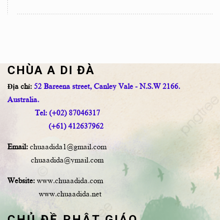
CHÙA A DI ĐÀ
Địa chỉ:
52 Bareena street, Canley Vale - N.S.W 2166.
Australia.
Tel: (+02) 87046317
(+61) 412637962
Email:
chuaadida1@gmail.com
chuaadida@ymail.com
Website:
www.chuaadida.com
www.chuaadida.net
CHỦ ĐỀ PHẬT GIÁO