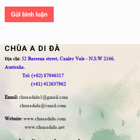
Gửi bình luận
CHÙA A DI ĐÀ
Địa chỉ:
52 Bareena street, Canley Vale - N.S.W 2166.
Australia.
Tel: (+02) 87046317
(+61) 412637962
Email:
chuaadida1@gmail.com
chuaadida@ymail.com
Website:
www.chuaadida.com
www.chuaadida.net