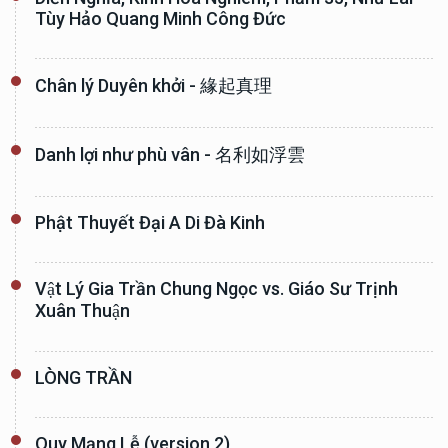
Tùy Hảo Quang Minh Công Đức
Chân lý Duyên khởi - 緣起真理
Danh lợi như phù vân - 名利如浮雲
Phật Thuyết Đại A Di Đà Kinh
Vật Lý Gia Trần Chung Ngọc vs. Giáo Sư Trịnh
Xuân Thuận
LÒNG TRẦN
Quy Mạng Lễ (version 2)