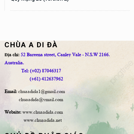
CHÙA A DI ĐÀ
Địa chỉ:
52 Bareena street, Canley Vale - N.S.W 2166.
Australia.
Tel: (+02) 87046317
(+61) 412637962
Email:
chuaadida1@gmail.com
chuaadida@ymail.com
Website:
www.chuaadida.com
www.chuaadida.net