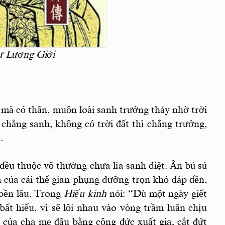
ư Lương Giới
mà có thân, muôn loài sanh trưởng thảy nhờ trời
chẳng sanh, không có trời đất thì chẳng trưởng,
.
đều thuộc vô thường chưa lìa sanh diệt. Ân bú sú
 của cải thế gian phụng dưỡng trọn khó đáp đền,
bền lâu. Trong
Hiếu kinh
nói: “Dù một ngày giết
bất hiếu, vì sẽ lôi nhau vào vòng trầm luân chịu
của cha mẹ đâu bằng công đức xuất gia, cắt đứt