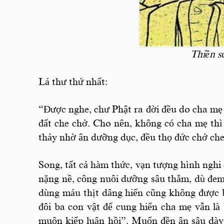
Thiền s
Lá thư thứ nhất:
“Được nghe, chư Phật ra đời đều do cha mẹ 
đất che chở. Cho nên, không có cha mẹ thì 
thảy nhờ ân dưỡng dục, đều thọ đức chở che
Song, tất cả hàm thức, vạn tượng hình nghi 
nặng nề, công nuôi dưỡng sâu thẳm, dù đem
dùng máu thịt dâng hiến cũng không được 
đôi ba con vật để cung hiến cha mẹ vẫn là 
muôn kiếp luân hồi”. Muốn đền ân sâu dày 