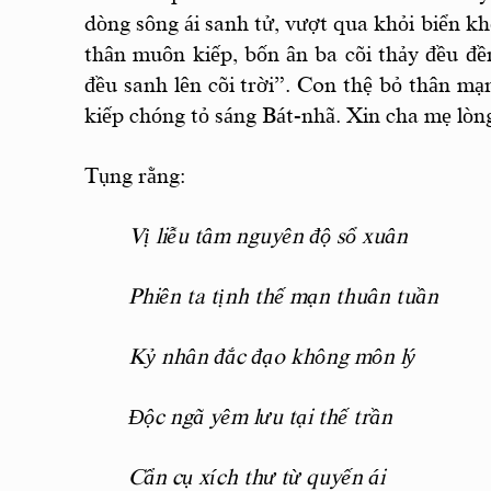
dòng sông ái sanh tử, vượt qua khỏi biển kh
thân muôn kiếp, bốn ân ba cõi thảy đều đề
đều sanh lên cõi trời”. Con thệ bỏ thân mạ
kiếp chóng tỏ sáng Bát-nhã. Xin cha mẹ lò
Tụng rằng:
Vị liễu tâm nguyên độ sổ xuân
Phiên ta tịnh thế mạn thuân tuần
Kỷ nhân đắc đạo không môn lý
Độc ngã yêm lưu tại thế trần
Cẩn cụ xích thư từ quyến ái