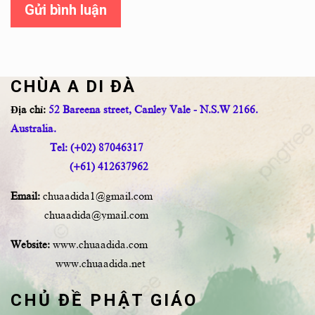
Gửi bình luận
CHÙA A DI ĐÀ
Địa chỉ:
52 Bareena street, Canley Vale - N.S.W 2166.
Australia.
Tel: (+02) 87046317
(+61) 412637962
Email:
chuaadida1@gmail.com
chuaadida@ymail.com
Website:
www.chuaadida.com
www.chuaadida.net
CHỦ ĐỀ PHẬT GIÁO