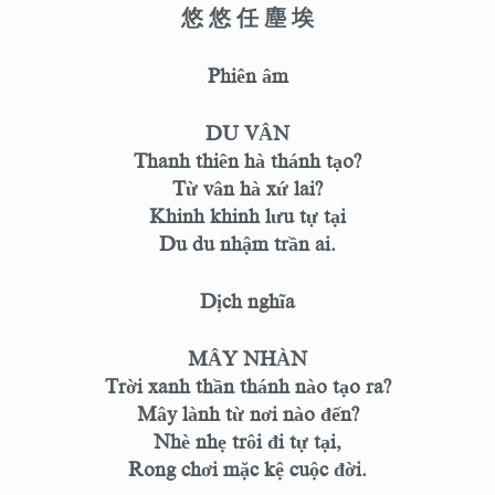
悠 悠 任 塵 埃
Phiên âm
DU VÂN
Thanh thiên hà thánh tạo?
Từ vân hà xứ lai?
Khinh khinh lưu tự tại
Du du nhậm trần ai.
Dịch nghĩa
MÂY NHÀN
Trời xanh thần thánh nào tạo ra?
Mây lành từ nơi nào đến?
Nhè nhẹ trôi đi tự tại,
Rong chơi mặc kệ cuộc đời.