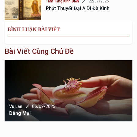
22/07/2026
Tam Tạng Kinh Điển
Phật Thuyết Đại A Di Đà Kinh
BÌNH LUẬN BÀI VIẾT
Bài Viết Cùng Chủ Đề
Vu Lan
06/09/2025
Dâng Mẹ!