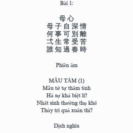
Bài 1:
母 心
母 子 自 深 情
何 事 可 別 離
弌 生 常 受 苦
誰 知 過 春 時
Phiên âm
MẪU TÂM (1)
Mẫu tử tự thâm tình
Hà sự khả biệt li?
Nhất sinh thường thụ khổ
Thùy tri quá xuân thì?
Dịch nghĩa