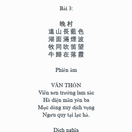
Bài 3:
晚 村
遠 山 長 藍 色
湖 面 滿 煙 波
牧 同 吹 笛 望
牛 歸 在 落 霞
Phiên âm
VÃN THÔN
Viễn sơn trường lam sắc
Hồ diện mãn yên ba
Mục đồng xuy địch vọng
Ngưu quy tại lạc hà.
Dịch nghĩa