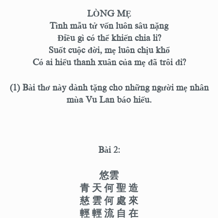
LÒNG MẸ
Tình mẫu tử vốn luôn sâu nặng
Điều gì có thể khiến chia li?
Suốt cuộc đời, mẹ luôn chịu khổ
Có ai hiểu thanh xuân của mẹ đã trôi đi?
(1) Bài thơ này dành tặng cho những người mẹ nhân
mùa Vu Lan báo hiếu.
Bài 2:
悠雲
青 天 何 聖 造
慈 雲 何 處 來
輕 輕 流 自 在