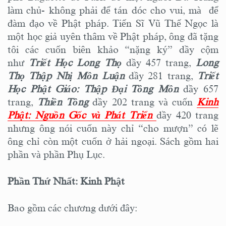
làm chủ- không phải để tán dóc cho vui, mà để
đàm đạo về Phật pháp. Tiến Sĩ Vũ Thế Ngọc là
một học giả uyên thâm về Phật pháp, ông đã tặng
tôi các cuốn biên khảo “nặng ký” dầy cộm
như
Triết Học Long Thọ
dầy 457 trang,
Long
Thọ Thập Nhị Môn Luận
dầy 281 trang,
Triết
Học Phật Giáo: Thập Đại Tông Môn
dầy 657
trang,
Thiền Tông
dầy 202 trang và cuốn
Kinh
Phật: Nguồn Gốc và Phát Triển
dầy 420 trang
nhưng ông nói cuốn này chỉ “cho mượn” có lẽ
ông chỉ còn một cuốn ở hải ngoại. Sách gồm hai
phần và phần Phụ Lục.
Phần Thứ Nhất: Kinh Phật
Bao gồm các chương dưới đây: