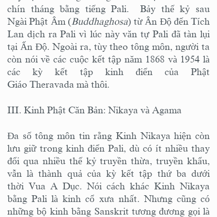
chín tháng bằng tiếng Pali. Bảy thế kỷ sau
Ngài Phật Âm (
Buddhaghosa
) từ Ân Độ đến Tích
Lan dịch ra Pali vì lúc này văn tự Pali đã tàn lụi
tại Ấn Độ. Ngoài ra, tùy theo tông môn, người ta
còn nói về các cuộc kết tập năm 1868 và 1954 là
các kỳ kết tập kinh điển của Phật
Giáo Theravada mà thôi.
III. Kinh Phật Căn Bản: Nikaya và Agama
Đa số tông môn tin rằng Kinh Nikaya hiện còn
lưu giữ trong kinh điển Pali, dù có ít nhiều thay
đổi qua nhiều thế kỷ truyền thừa, truyền khẩu,
vẫn là thành quả của kỳ kết tập thứ ba dưới
thời Vua A Dục. Nói cách khác Kinh Nikaya
bằng Pali là kinh cổ xưa nhất. Nhưng cũng có
những bộ kinh bằng Sanskrit tương đương gọi là