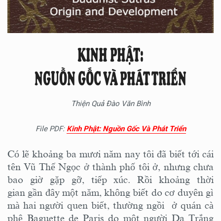
KINH PHẬT:
NGUỒN GỐC VÀ PHÁT TRIỂN
Thiện Quả Đào Văn Bình
File PDF:
Kinh Phật: Nguồn Gốc Và Phát Triển
Có lẽ khoảng ba mươi năm nay tôi đã biết tới cái
tên Vũ Thế Ngọc ở thành phố tôi ở, nhưng chưa
bao giờ gặp gỡ, tiếp xúc. Rồi khoảng thời
gian gần đây một năm, không biết do cơ duyên gì
mà hai người quen biết, thường ngồi ở quán cà
phê Baguette de Paris do một người Da Trắng