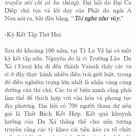
truyền nói chỉ có ba tháng
). Đại hội do Đại Ca
Diếp chủ tọa và lời dạy của Phật do ngài A
Nan nói ra, bắt đầu bằng, “
Tôi nghe như vầy.
”
-Kỳ Kết Tập Thứ Hai:
Sau đó khoảng 100 năm, tại Tỳ La Vệ lại có một
kỳ kết tập nữa. Nguyên do là vì Trưởng Lão Da
Xá (
Yasa
) khi đi đến thành Vaisali thấy các tu
sĩ ở đây thực hành nhiều điều trái giới luật, trong
đó điều nghiêm trọng lớn nhất là nhận vàng cúng
dường của thí chủ. Các tu sĩ biện minh rằng phải
làm thế để thích hợp với văn hóa và phong tục
địa phương. Đại hội có 700 người tham dự nên
gọi là Thất Bách Kết Hợp. Kết quả khuynh
hướng của Da Xá thắng thế cho nên tương
truyền rằng các tỳ kheo cải tiến kéo ra tổ chức