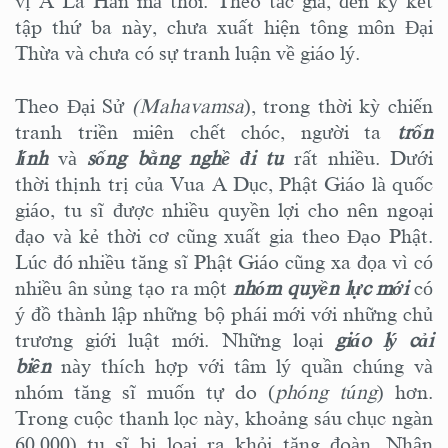
vị A La Hán mà thôi. Theo tác giả, đến kỳ kết
tập thứ ba này, chưa xuất hiện tông môn Đại
Thừa và chưa có sự tranh luận về giáo lý.
Theo Đại Sử
(Mahavamsa
), trong thời kỳ chiến
tranh triền miên chết chóc, người ta
trốn
lính
và
sống bằng nghề đi tu
rất nhiều. Dưới
thời thịnh trị của Vua A Dục, Phật Giáo là quốc
giáo, tu sĩ được nhiều quyền lợi cho nên ngoại
đạo và kẻ thời cơ cũng xuất gia theo Đạo Phật.
Lúc đó nhiều tăng sĩ Phật Giáo cũng xa đọa vì có
nhiều ân sủng tạo ra một
nhóm quyền lực mới
có
ý đồ thành lập những bộ phái mới với những chủ
trương giới luật mới. Những loại
giáo lý cải
biên
này thích hợp với tâm lý quần chúng và
nhóm tăng sĩ muốn tự do (
phóng túng
) hơn.
Trong cuộc thanh lọc này, khoảng sáu chục ngàn
60,000) tu sĩ bị loại ra khỏi tăng đoàn. Nhân