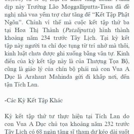
dịp này Trưởng Lão Moggalliputta-Tissa đã đề
nghị nhà vua yểm trợ chư tăng để “Kết Tập Phật
Ngôn”. Chính vì thế mà cuộc kết tập thứ ba
tại Hoa Thị Thành (
Pataliputta
) hình thành
khoảng năm 234 trước Tây Lịch. Tại kỳ kết
tập này người ta chỉ đọc tụng từ trí nhớ mà thôi,
kinh luật chưa được ghi xuống bằng văn tự. Kinh
điển của kỳ kết tập này là của Thượng Tọa Bộ,
cũng là giáo lý của chín bộ phái mà con Vua A
Dục là Arahant Mahinda gửi đi khắp nơi, đến
tận Tích Lan.
-Các Kỳ Kết Tập Khác
Kỳ kết tập thứ tư thực hiện tại Tích Lan do
con Vua A Dục chủ tọa khoảng năm 232 trước
Tây Lịch có 68 ngàn tăng sĩ tham dự kéo dài suốt