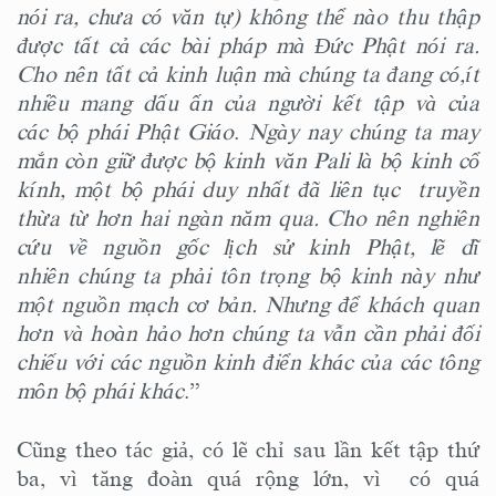
nói ra, chưa có văn tự) không thể nào thu thập
được tất cả các bài pháp mà Đức Phật nói ra.
Cho nên tất cả kinh luận mà chúng ta đang có,ít
nhiều mang dấu ấn của người kết tập và của
các bộ phái Phật Giáo
.
Ngày nay chúng ta may
mắn còn giữ được bộ kinh văn Pali là bộ kinh cổ
kính, một bộ phái duy nhất đã liên tục truyền
thừa từ hơn hai ngàn năm qua. Cho nên nghiên
cứu về nguồn gốc lịch sử kinh Phật, lẽ dĩ
nhiên chúng ta phải tôn trọng bộ kinh này như
một nguồn mạch cơ bản. Nhưng để khách quan
hơn và hoàn hảo hơn chúng ta vẫn cần phải đối
chiếu với các nguồn kinh điển khác của các tông
môn bộ phái khác
.”
Cũng theo tác giả, có lẽ chỉ sau lần kết tập thứ
ba, vì tăng đoàn quá rộng lớn, vì có quá