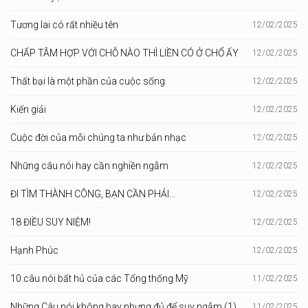
Tương lai có rất nhiều tên
12/02/2025
CHẤP TÂM HỢP VỚI CHỖ NÀO THÌ LIỀN CÓ Ở CHỔ ẤY
12/02/2025
Thất bại là một phần của cuộc sống.
12/02/2025
Kiến giải
12/02/2025
Cuộc đời của mỗi chúng ta như bản nhạc
12/02/2025
Những câu nói hay cần nghiền ngẫm
12/02/2025
ĐI TÌM THÀNH CÔNG, BẠN CẦN PHẢI...
12/02/2025
18 ĐIỀU SUY NIỆM!
12/02/2025
Hạnh Phúc
12/02/2025
10 câu nói bất hủ của các Tổng thống Mỹ
11/02/2025
Những Câu nói không hay nhưng đủ để suy ngẫm (1)
11/02/2025