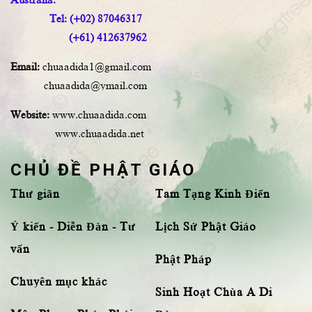
Tel: (+02) 87046317
(+61) 412637962
Email:
chuaadida1@gmail.com
chuaadida@ymail.com
Website:
www.chuaadida.com
www.chuaadida.net
CHỦ ĐỀ PHẬT GIÁO
Thư giãn
Tam Tạng Kinh Điển
Ý kiến - Diễn Đàn - Tư
Lịch Sử Phật Giáo
vấn
Phật Pháp
Chuyên mục khác
Sinh Hoạt Chùa A Di