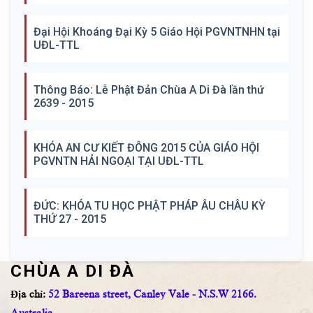
Đại Hội Khoáng Đại Kỳ 5 Giáo Hội PGVNTNHN tại
UĐL-TTL
Thông Báo: Lễ Phật Đản Chùa A Di Đà lần thứ
2639 - 2015
KHÓA AN CƯ KIẾT ĐÔNG 2015 CỦA GIÁO HỘI
PGVNTN HẢI NGOẠI TẠI UĐL-TTL
ĐỨC: KHÓA TU HỌC PHẬT PHÁP ÂU CHÂU KỲ
THỨ 27 - 2015
CHÙA A DI ĐÀ
Địa chỉ:
52 Bareena street, Canley Vale - N.S.W 2166.
Australia.