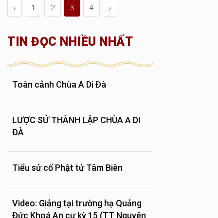
‹
1
2
3
4
›
TIN ĐỌC NHIỀU NHẤT
Toàn cảnh Chùa A Di Đà
LƯỢC SỬ THÀNH LẬP CHÙA A DI
ĐÀ
Tiểu sử cố Phật tử Tâm Biên
Video: Giảng tại trường hạ Quảng
Đức Khoá An cư kỳ 15 (TT Nguyên