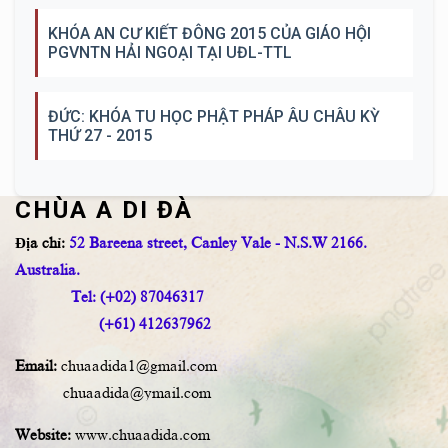
KHÓA AN CƯ KIẾT ĐÔNG 2015 CỦA GIÁO HỘI
PGVNTN HẢI NGOẠI TẠI UĐL-TTL
ĐỨC: KHÓA TU HỌC PHẬT PHÁP ÂU CHÂU KỲ
THỨ 27 - 2015
CHÙA A DI ĐÀ
Địa chỉ:
52 Bareena street, Canley Vale - N.S.W 2166.
Australia.
Tel: (+02) 87046317
(+61) 412637962
Email:
chuaadida1@gmail.com
chuaadida@ymail.com
Website:
www.chuaadida.com