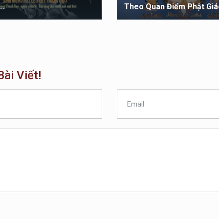
…
Theo Quan Điểm Phật Giá
ài Viết!