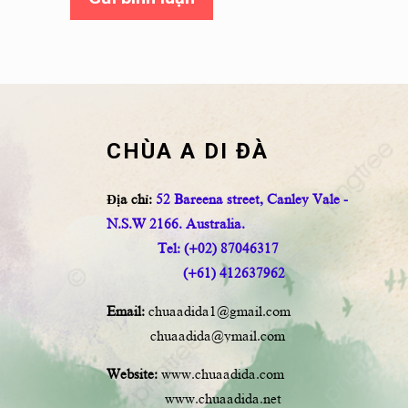
CHÙA A DI ĐÀ
Địa chỉ:
52 Bareena street, Canley Vale -
N.S.W 2166. Australia.
Tel: (+02) 87046317
(+61) 412637962
Email:
chuaadida1@gmail.com
chuaadida@ymail.com
Website:
www.chuaadida.com
www.chuaadida.net