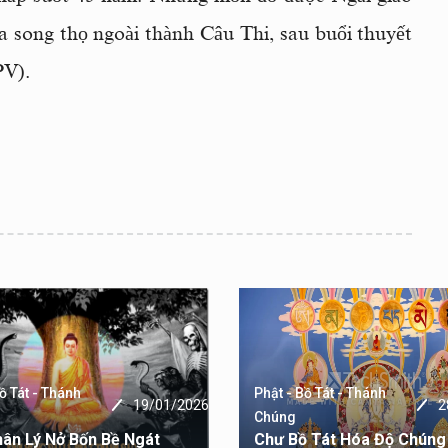
a song thọ ngoài thành Câu Thi, sau buổi thuyết
PV).
ồ Tát - Thánh
Phật - Bồ Tát - Thánh
19/01/2026
2
Chúng
ân Lý Nở Bốn Bề Ngát
Chư Bồ Tát Hóa Độ Chúng