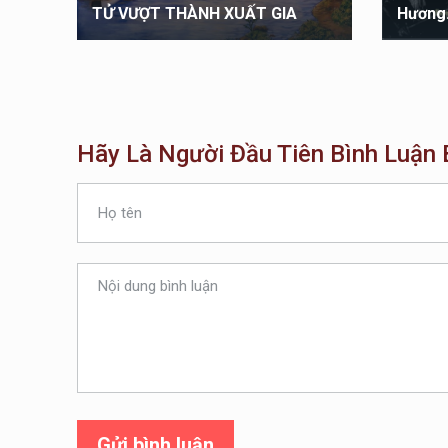
G
TỬ VƯỢT THÀNH XUẤT GIA
Hương
Hãy Là Người Đầu Tiên Bình Luận B
Gửi bình luận