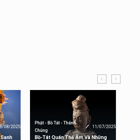
Phật - Bồ Tát - Thánh
8/08/2025
11/07/2025
Phật 
Chúng
 Sanh
Bồ-Tát Quán Thế Âm Và Những
Chú