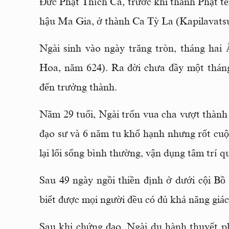
Ðức Phật Thích Ca, trước khi thành Phật tê
hậu Ma Gia, ở thành Ca Tỳ La (Kapilavats
Ngài sinh vào ngày trăng tròn, tháng ha
Hoa, năm 624). Ra đời chưa đầy một thán
đến trưởng thành.
Năm 29 tuổi, Ngài trốn vua cha vượt thành x
đạo sư và 6 năm tu khổ hạnh nhưng rốt cuộc
lại lối sống bình thường, vận dụng tâm trí q
Sau 49 ngày ngồi thiền định ở dưới cội Bồ 
biết được mọi người đều có đủ khả năng giác
Sau khi chứng đạo, Ngài du hành thuyết 