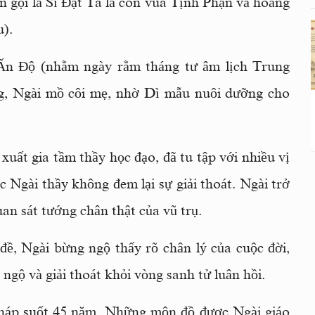
n gọi là Sĩ Ðạt Ta là con vua Tịnh Phạn và hoàng
u).
i Ấn Ðộ (nhằm ngày rằm tháng tư âm lịch Trung
g, Ngài mồ côi mẹ, nhờ Dì mẫu nuôi dưỡng cho
uất gia tầm thầy học đạo, đã tu tập với nhiều vị
 Ngài thầy không đem lại sự giải thoát. Ngài trở
uan sát tướng chân thật của vũ trụ.
đề, Ngài bừng ngộ thấy rõ chân lý của cuộc đời,
 ngộ và giải thoát khỏi vòng sanh tử luân hồi.
pháp suốt 45 năm. Những môn đồ được Ngài giáo