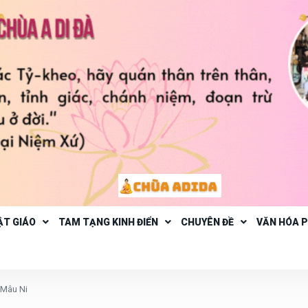
ẬT GIÁO
TAM TẠNG KINH ĐIỂN
CHUYÊN ĐỀ
VĂN HÓA 
 Mâu Ni