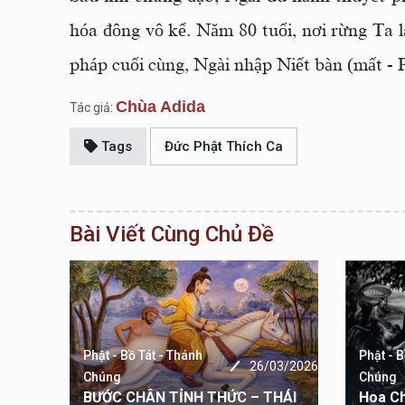
hóa đông vô kể. Năm 80 tuổi, nơi rừng Ta l
pháp cuối cùng, Ngài nhập Niết bàn (mất - 
Chùa Adida
Tác giả:
Tags
Đức Phật Thích Ca
Bài Viết Cùng Chủ Đề
Phật - Bồ Tát - Thánh
Phật - B
26/03/2026
Chúng
Chúng
04/2026
BƯỚC CHÂN TỈNH THỨC – THÁI
Hoa Ch