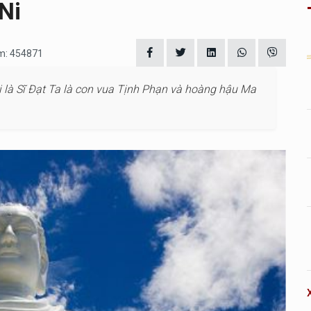
Ni
em: 454871
ọi là Sĩ Ðạt Ta là con vua Tịnh Phạn và hoàng hậu Ma