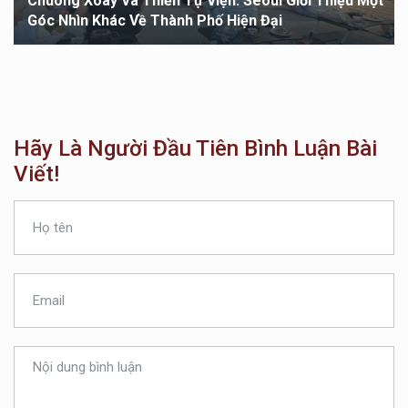
Chuông Xoay Và Thiền Tự Viện: Seoul Giới Thiệu Một
Góc Nhìn Khác Về Thành Phố Hiện Đại
Hãy Là Người Đầu Tiên Bình Luận Bài
Viết!