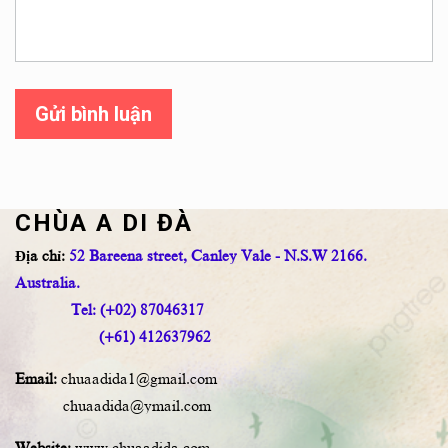
Gửi bình luận
CHÙA A DI ĐÀ
Địa chỉ:
52 Bareena street, Canley Vale - N.S.W 2166.
Australia.
Tel: (+02) 87046317
(+61) 412637962
Email:
chuaadida1@gmail.com
chuaadida@ymail.com
Website:
www.chuaadida.com