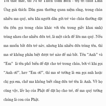
Tôi thắc mắc, thì Ni sư Thích Đàm Bích - trụ trì chùa Linh
Ứng giải thích: Dân gian thường quan niệm rằng, trong chùa
nhiều ma quỷ, nên khi người dân gửi trẻ vào chùa thường đặt
tên (tên gọi trong chùa khác với tên trong giấy khai sinh)
trùng nhau cho nhiều đứa trẻ, là một cách để lừa ma quỷ. Nếu
ma muốn bắt đứa trẻ này, nhưng khi nhiều đứa trùng tên, thì
ma sẽ không phân biệt được trẻ nào để mà bắt. Tên “Anh” và
“Em” là tên phổ biến để đặt cho trẻ trong chùa, bởi vì khi gọi
“Anh ơi!”, hay “Em ơi!”, thì ma sẽ tưởng là em gọi anh hoặc
chị gọi em, chứ ma không biết rằng đứa trẻ tên là Anh. Về họ
cũng vậy, lấy họ của Phật để đặt họ cho trẻ, để ma quỷ tưởng
chúng là con của Phật.